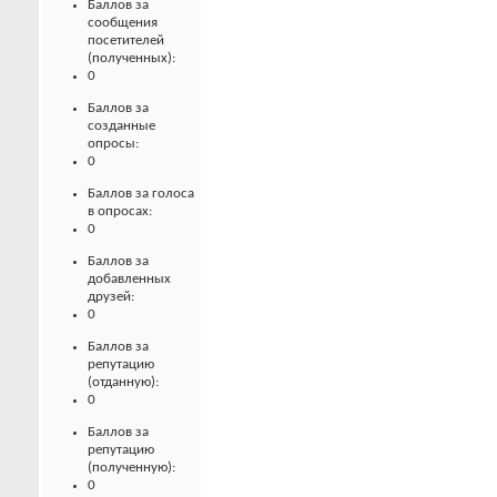
Баллов за
сообщения
посетителей
(полученных):
0
Баллов за
созданные
опросы:
0
Баллов за голоса
в опросах:
0
Баллов за
добавленных
друзей:
0
Баллов за
репутацию
(отданную):
0
Баллов за
репутацию
(полученную):
0