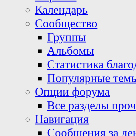
Календарь
Сообщество
Группы
Альбомы
Статистика благо
Популярные тем
Опции форума
Все разделы про
Навигация
Сообщения за де