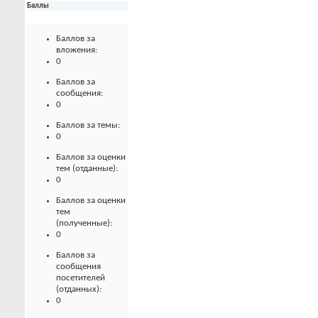
Баллы
Баллов за
вложения:
0
Баллов за
сообщения:
0
Баллов за темы:
0
Баллов за оценки
тем (отданные):
0
Баллов за оценки
тем
(полученные):
0
Баллов за
сообщения
посетителей
(отданных):
0