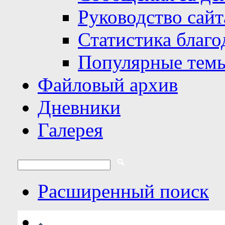
Руководство сайт
Статистика благо
Популярные тем
Файловый архив
Дневники
Галерея
Расширенный поиск