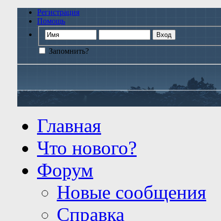
Регистрация
Помощь
Запомнить?
Главная
Что нового?
Форум
Новые сообщения
Справка