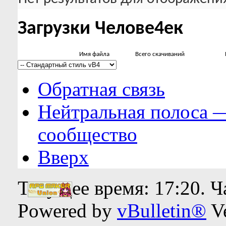
Загрузки Челове4ек
Имя файла
Всего скачиваний
Обратная связь
Нейтральная полоса 
сообщество
Вверх
Текущее время:
17:20
. 
Powered by
vBulletin®
Ve