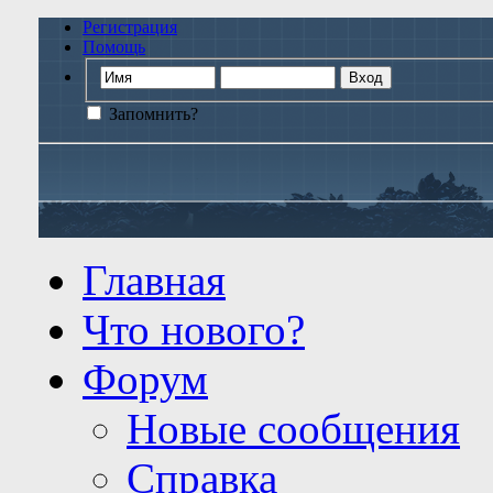
Регистрация
Помощь
Запомнить?
Главная
Что нового?
Форум
Новые сообщения
Справка