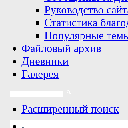
Руководство сайт
Статистика благо
Популярные тем
Файловый архив
Дневники
Галерея
Расширенный поиск