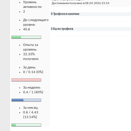
Уровень
Достижение получено в 08.04.2026 23:54
активности:
2
0 Трофеев в наличии
До следующего
уровня:
40.6
0 Было трофеев
Опыта за
уровень:
32.33%
получено
За день:
0 / 0.14 (0%)
За неделю:
0.4 / 1 (40%)
За месяц:
0.6 / 4.43
(13.54%)