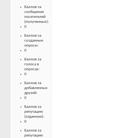
Баллов за
сообщения
посетителей
(полученных):
0
Баллов за
созданные
опросы:
0
Баллов за
голоса в
опросах:
0
Баллов за
добавленных
друзей:
0
Баллов за
репутацию
(отданную):
0
Баллов за
репутацию