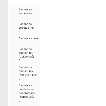
Баллов за
вложения:
0
Баллов за
сообщения:
0
Баллов за темы:
0
Баллов за
оценки тем
(отданные):
0
Баллов за
оценки тем
(полученные):
0
Баллов за
сообщения
посетителей
(отданных):
0