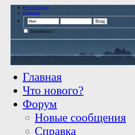
Регистрация
Помощь
Запомнить?
Главная
Что нового?
Форум
Новые сообщения
Справка