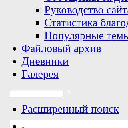
Руководство сайт
Статистика благо
Популярные тем
Файловый архив
Дневники
Галерея
Расширенный поиск