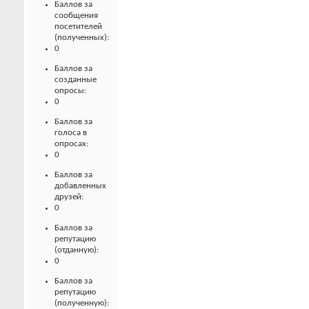
Баллов за
сообщения
посетителей
(полученных):
0
Баллов за
созданные
опросы:
0
Баллов за
голоса в
опросах:
0
Баллов за
добавленных
друзей:
0
Баллов за
репутацию
(отданную):
0
Баллов за
репутацию
(полученную):