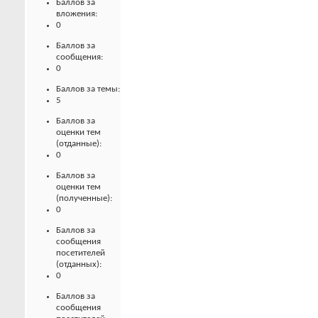
Баллов за
вложения:
0
Баллов за
сообщения:
0
Баллов за темы:
5
Баллов за
оценки тем
(отданные):
0
Баллов за
оценки тем
(полученные):
0
Баллов за
сообщения
посетителей
(отданных):
0
Баллов за
сообщения