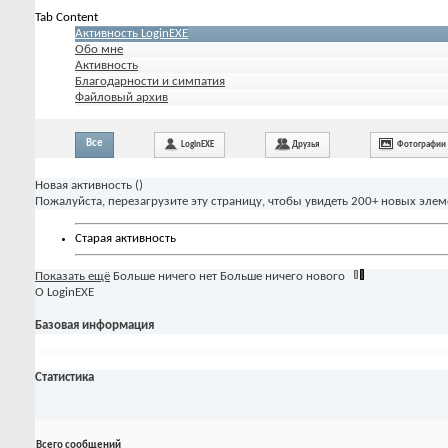
Tab Content
Активность LoginEXE
Обо мне
Активность
Благодарности и симпатия
Файловый архив
Все
LoginEXE
Друзья
Фотографии
Новая активность (
)
Пожалуйста, перезагрузите эту страницу, чтобы увидеть 200+ новых элем
Старая активность
Показать ещё
Больше ничего нет
Больше ничего нового
О LoginEXE
Базовая информация
Статистика
Всего сообщений