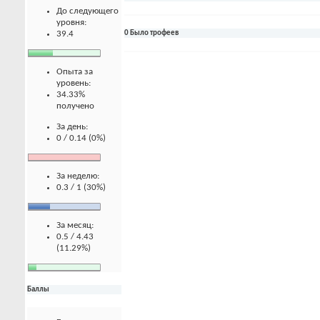
До следующего
уровня:
39.4
0 Было трофеев
Опыта за
уровень:
34.33%
получено
За день:
0 / 0.14 (0%)
За неделю:
0.3 / 1 (30%)
За месяц:
0.5 / 4.43
(11.29%)
Баллы