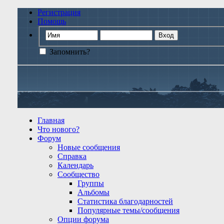
Регистрация
Помощь
Запомнить?
Главная
Что нового?
Форум
Новые сообщения
Справка
Календарь
Сообщество
Группы
Альбомы
Статистика благодарностей
Популярные темы/сообщения
Опции форума