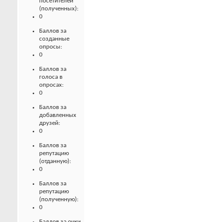
посетителей
(полученных):
0
Баллов за
созданные
опросы:
0
Баллов за
голоса в
опросах:
0
Баллов за
добавленных
друзей:
0
Баллов за
репутацию
(отданную):
0
Баллов за
репутацию
(полученную):
0
Баллов за очки