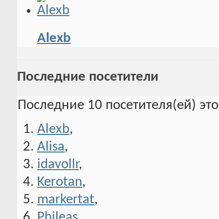
Alexb
Последние посетители
Последние 10 посетителя(ей) эт
Alexb
,
Alisa
,
idavollr
,
Kerotan
,
markertat
,
Phileas
,