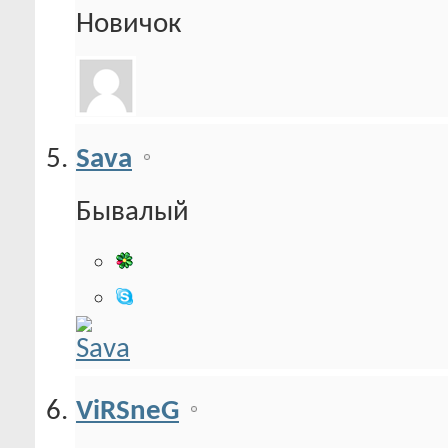
Новичок
Sava
Бывалый
ViRSneG