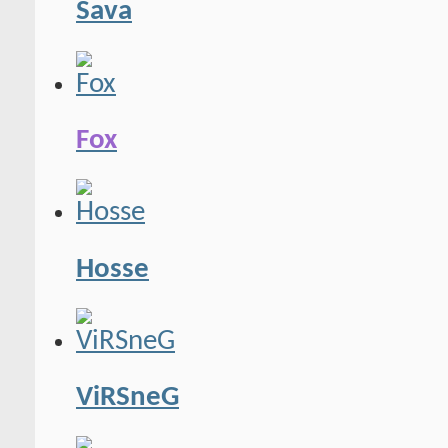
Sava
Fox
Hosse
ViRSneG