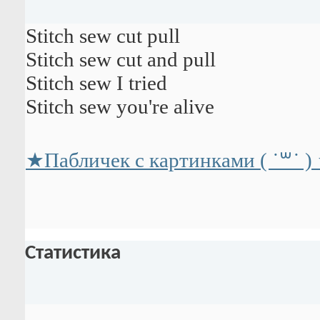
Stitch sew cut pull
Stitch sew cut and pull
Stitch sew I tried
Stitch sew you're alive
★Пабличек с картинками ( ˙꒳​˙ )
Статистика