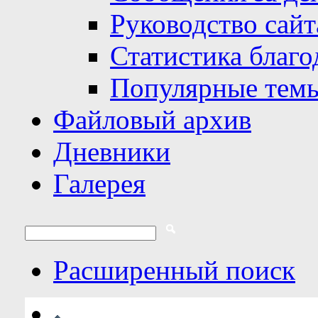
Руководство сайт
Статистика благо
Популярные тем
Файловый архив
Дневники
Галерея
Расширенный поиск