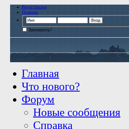
Регистрация
Помощь
Запомнить?
Главная
Что нового?
Форум
Новые сообщения
Справка