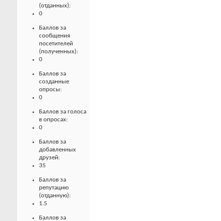
(отданных):
0
Баллов за
сообщения
посетителей
(полученных):
0
Баллов за
созданные
опросы:
0
Баллов за голоса
в опросах:
0
Баллов за
добавленных
друзей:
35
Баллов за
репутацию
(отданную):
1.5
Баллов за