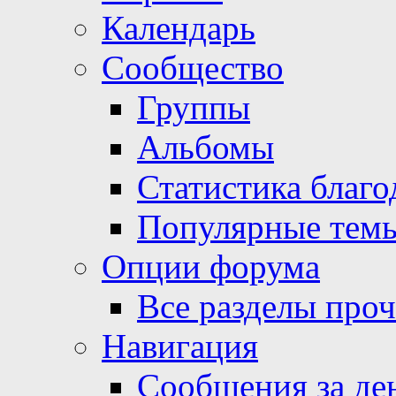
Календарь
Сообщество
Группы
Альбомы
Статистика благо
Популярные тем
Опции форума
Все разделы про
Навигация
Сообщения за де