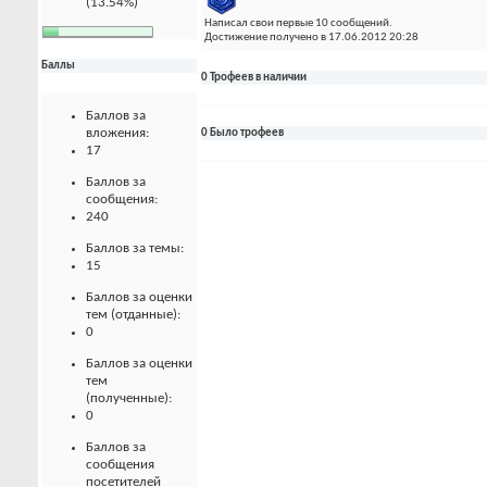
(13.54%)
Написал свои первые 10 сообщений.
Достижение получено в 17.06.2012 20:28
Баллы
0 Трофеев в наличии
Баллов за
вложения:
0 Было трофеев
17
Баллов за
сообщения:
240
Баллов за темы:
15
Баллов за оценки
тем (отданные):
0
Баллов за оценки
тем
(полученные):
0
Баллов за
сообщения
посетителей