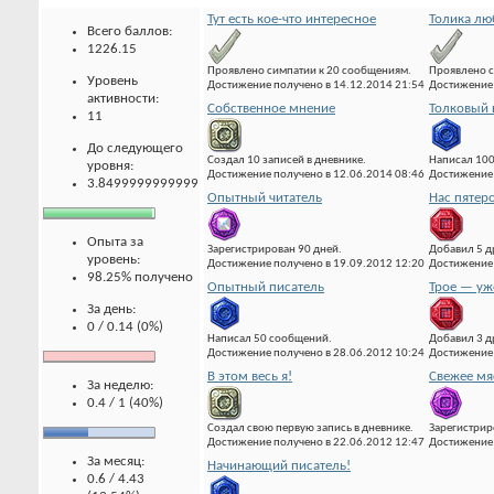
Тут есть кое-что интересное
Толика лю
Всего баллов:
1226.15
Проявлено симпатии к 20 сообщениям.
Проявлено с
Уровень
Достижение получено в 14.12.2014 21:54
Достижение 
активности:
Собственное мнение
Толковый 
11
До следующего
Создал 10 записей в дневнике.
Написал 10
уровня:
Достижение получено в 12.06.2014 08:46
Достижение 
3.8499999999999
Опытный читатель
Нас пятер
Опыта за
Зарегистрирован 90 дней.
Добавил 5 д
уровень:
Достижение получено в 19.09.2012 12:20
Достижение 
98.25% получено
Опытный писатель
Трое — уж
За день:
0 / 0.14 (0%)
Написал 50 сообщений.
Добавил 3 д
Достижение получено в 28.06.2012 10:24
Достижение 
В этом весь я!
Свежее мя
За неделю:
0.4 / 1 (40%)
Создал свою первую запись в дневнике.
Зарегистрир
Достижение получено в 22.06.2012 12:47
Достижение 
За месяц:
Начинающий писатель!
0.6 / 4.43