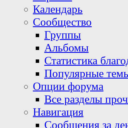
Календарь
Сообщество
Группы
Альбомы
Статистика благо
Популярные тем
Опции форума
Все разделы про
Навигация
Сообщения за де