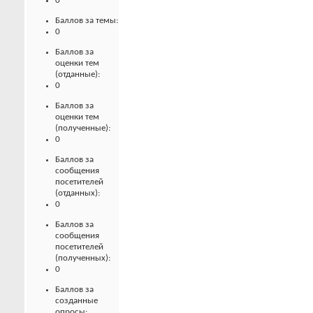
0
Баллов за темы:
0
Баллов за
оценки тем
(отданные):
0
Баллов за
оценки тем
(полученные):
0
Баллов за
сообщения
посетителей
(отданных):
0
Баллов за
сообщения
посетителей
(полученных):
0
Баллов за
созданные
опросы: