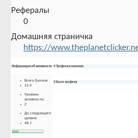
Рефералы
0
Домашняя страничка
https://www.theplanetclicker.n
Информация об активности
0 Трофеев в наличии
Всего баллов:
0 Было трофеев
31.9
Уровень
активности:
2
До следующего
уровня:
48.1