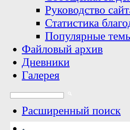
Руководство сайт
Статистика благо
Популярные тем
Файловый архив
Дневники
Галерея
Расширенный поиск