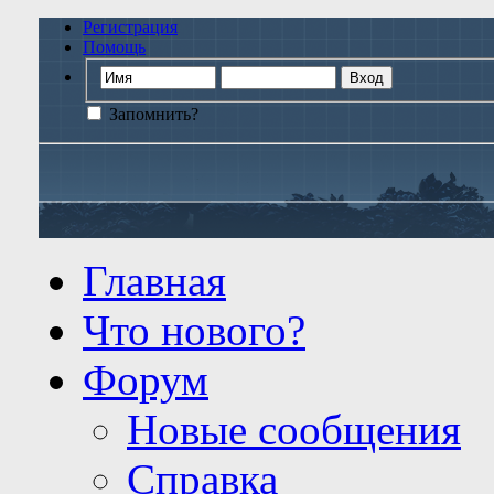
Регистрация
Помощь
Запомнить?
Главная
Что нового?
Форум
Новые сообщения
Справка