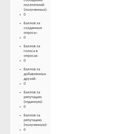
сообщения
посетителей
(полученных):
0
Баллов за
созданные
опросы:
0
Баллов за
голоса в
опросах:
0
Баллов за
добавленных
друзей:
0
Баллов за
репутацию
(отданную):
0
Баллов за
репутацию
(полученную):
0