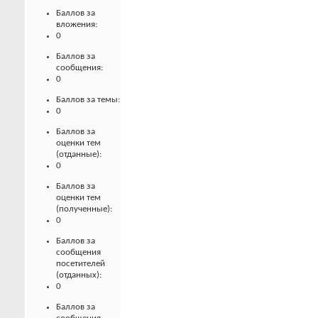
Баллов за
вложения:
0
Баллов за
сообщения:
0
Баллов за темы:
0
Баллов за
оценки тем
(отданные):
0
Баллов за
оценки тем
(полученные):
0
Баллов за
сообщения
посетителей
(отданных):
0
Баллов за