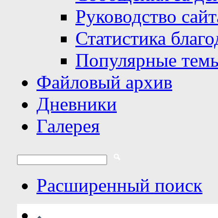
Руководство сайт
Статистика благо
Популярные тем
Файловый архив
Дневники
Галерея
Расширенный поиск