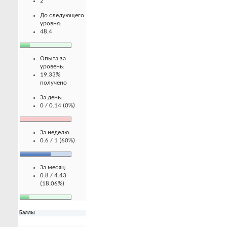
2
До следующего
уровня:
48.4
Опыта за
уровень:
19.33%
получено
За день:
0 / 0.14 (0%)
За неделю:
0.6 / 1 (60%)
За месяц:
0.8 / 4.43
(18.06%)
Баллы