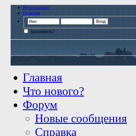
Регистрация
Помощь
Запомнить?
Главная
Что нового?
Форум
Новые сообщения
Справка