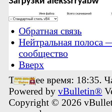
Загрузки alekssrryabw
Имя файла
Всего скачиваний
Обратная связь
Нейтральная полоса 
сообщество
Вверх
Текущее время:
18:35
. 
Powered by
vBulletin®
Ve
Copyright © 2026 vBulleti