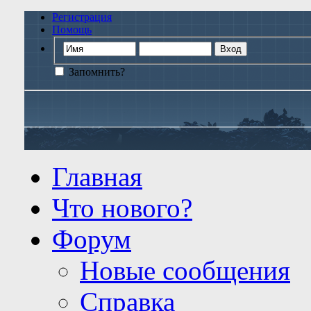
Регистрация
Помощь
Запомнить?
Главная
Что нового?
Форум
Новые сообщения
Справка