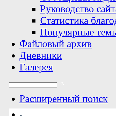
Руководство сайт
Статистика благо
Популярные тем
Файловый архив
Дневники
Галерея
Расширенный поиск