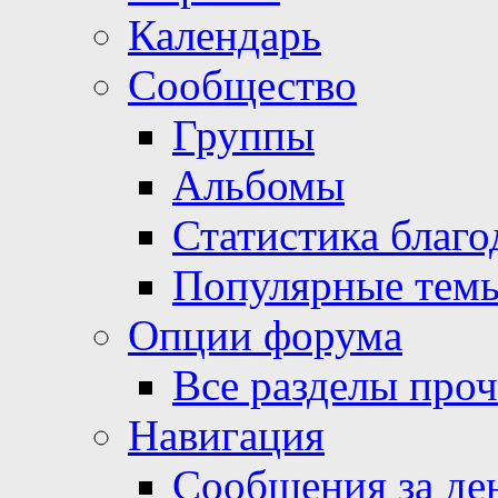
Календарь
Сообщество
Группы
Альбомы
Статистика благо
Популярные тем
Опции форума
Все разделы про
Навигация
Сообщения за де