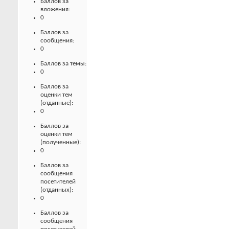
Баллов за
вложения:
0
Баллов за
сообщения:
0
Баллов за темы:
0
Баллов за
оценки тем
(отданные):
0
Баллов за
оценки тем
(полученные):
0
Баллов за
сообщения
посетителей
(отданных):
0
Баллов за
сообщения