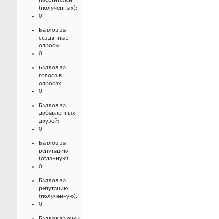
посетителей
(полученных):
0
Баллов за
созданные
опросы:
0
Баллов за
голоса в
опросах:
0
Баллов за
добавленных
друзей:
0
Баллов за
репутацию
(отданную):
0
Баллов за
репутацию
(полученную):
0
Баллов за очки