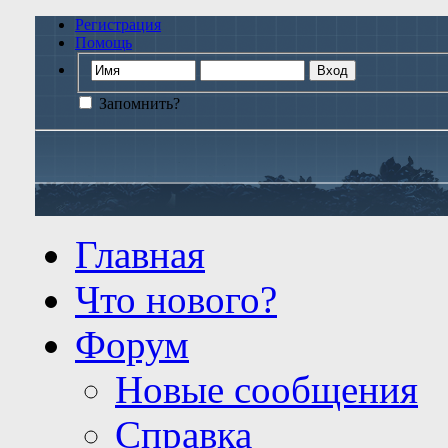
Регистрация
Помощь
Запомнить?
Главная
Что нового?
Форум
Новые сообщения
Справка