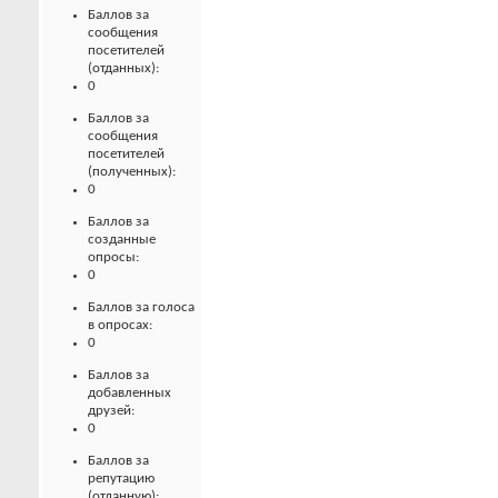
Баллов за
сообщения
посетителей
(отданных):
0
Баллов за
сообщения
посетителей
(полученных):
0
Баллов за
созданные
опросы:
0
Баллов за голоса
в опросах:
0
Баллов за
добавленных
друзей:
0
Баллов за
репутацию
(отданную):