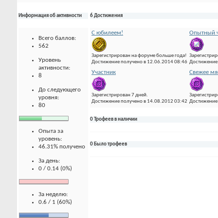
Информация об активности
6 Достижения
С юбилеем!
Опытный ч
Всего баллов:
562
Зарегистрирован на форуме больше года!
Зарегистрир
Уровень
Достижение получено в 12.06.2014 08:46
Достижение 
активности:
Участник
Свежее мя
8
До следующего
Зарегистрирован 7 дней.
Зарегистрир
уровня:
Достижение получено в 14.08.2012 03:42
Достижение 
80
0 Трофеев в наличии
Опыта за
уровень:
0 Было трофеев
46.31% получено
За день:
0 / 0.14 (0%)
За неделю:
0.6 / 1 (60%)