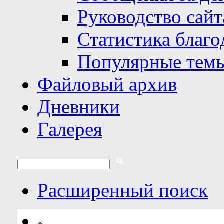
Руководство сайт
Статистика благо
Популярные тем
Файловый архив
Дневники
Галерея
Расширенный поиск