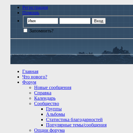
Регистрация
Помощь
Запомнить?
Главная
Что нового?
Форум
Новые сообщения
Справка
Календарь
Сообщество
Группы
Альбомы
Статистика благодарностей
Популярные темы/сообщения
Опции форума