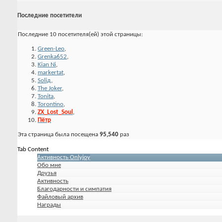
Последние посетители
Последние 10 посетителя(ей) этой страницы:
Green-Leo
,
Grenka652
,
Kian Ni
,
markertat
,
Soliд
,
The Joker
,
Tonita
,
Torontino
,
ZX_Lost_Soul
,
Пётр
Эта страница была посещена
95,540
раз
Tab Content
Активность Onlyjoy
Обо мне
Друзья
Активность
Благодарности и симпатия
Файловый архив
Награды