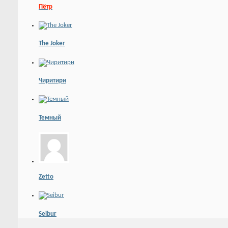
Пётр
The Joker
Чиритири
Темный
Zetto
Seibur