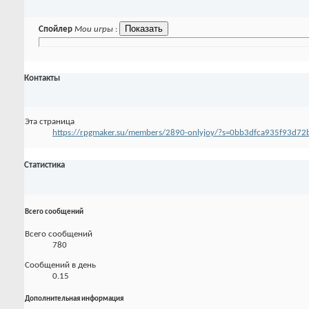
Спойлер
Мои игры
:
Контакты
Эта страница
https://rpgmaker.su/members/2890-onlyjoy/?s=0bb3dfca935f93d7
Статистика
Всего сообщений
Всего сообщений
780
Сообщений в день
0.15
Дополнительная информация