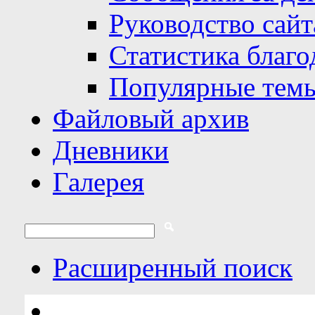
Руководство сайт
Статистика благо
Популярные тем
Файловый архив
Дневники
Галерея
Расширенный поиск