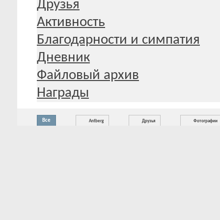
Друзья
Активность
Благодарности и симпатия
Дневник
Файловый архив
Награды
Все
Antberg
Друзья
Фотографии
Новая активность (
)
Пожалуйста, перезагрузите эту с
элементов ленты активности.
Старая активность