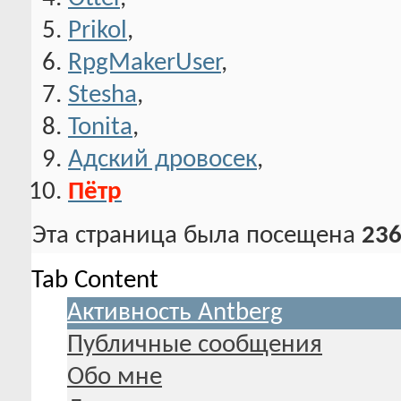
Otter
,
Prikol
,
RpgMakerUser
,
Stesha
,
Tonita
,
Адский дровосек
,
Пётр
Эта страница была посещена
236
Tab Content
Активность Antberg
Публичные сообщения
Обо мне