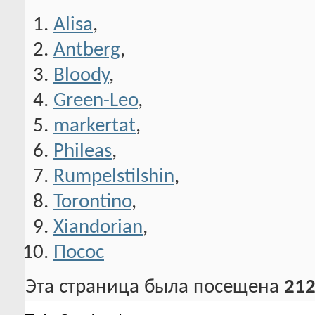
Alisa
,
Antberg
,
Bloody
,
Green-Leo
,
markertat
,
Phileas
,
Rumpelstilshin
,
Torontino
,
Xiandorian
,
Посос
Эта страница была посещена
212