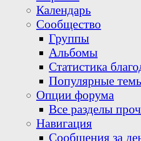
Календарь
Сообщество
Группы
Альбомы
Статистика благо
Популярные тем
Опции форума
Все разделы про
Навигация
Сообщения за де