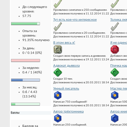
До следующего
Проявлено симпатии к 250 сообщениям.
Проявлено с
уровня:
Достижение получено в 11.12.2014 11:22
Достижение 
57.75
Тут есть кое-что интересное
Толика лю
Опыта за
Проявлено симпатии к 20 сообщениям.
Проявлено с
уровень:
Достижение получено в 11.12.2014 11:22
Достижение 
91.35% получено
В этом весь я!
Я не один
За день:
0 / 0.14 (0%)
Создал свою первую запись в дневнике.
Добавил сво
Достижение получено в 19.12.2011 13:24
Достижение 
Адвокат дьявола
Птичка на
За неделю:
0.4 / 1 (40%)
Создал 10 тем.
Создал свою
Достижение получено в 20.03.2011 18:54
Достижение 
За месяц:
Умный писатель
Мастер пе
0.6 / 4.43
(13.54%)
Написал 750 сообщений!
Написал 500
Достижение получено в 20.03.2011 18:54
Достижение 
Автор трёхтомника
Автор кни
Баллы
Написал 250 сообщений.
Написал 20
Баллов за