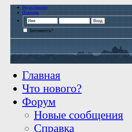
Регистрация
Помощь
Запомнить?
Главная
Что нового?
Форум
Новые сообщения
Справка