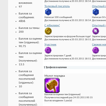
Достижение получено в 20.03.2011 18:54
Достижение 
вложения:
Толковый писатель
Опытный 
97
Баллов за
сообщения:
Написал 100 сообщений.
Написал 50
Достижение получено в 20.03.2011 18:54
Достижение 
4806
С юбилеем!
Опытный ч
Баллов за темы:
200
Зарегистрирован на форуме больше года!
Зарегистрир
Баллов за оценки
Достижение получено в 20.03.2011 18:51
Достижение 
тем (отданные):
Участник
Свежее мя
90.75
Баллов за оценки
Зарегистрирован 7 дней.
Зарегистрир
тем
Достижение получено в 20.03.2011 18:51
Достижение 
(полученные):
13.5
1 Трофеев в наличии
Баллов за
сообщения
Молот порядка
посетителей
(отданных):
10
Баллов за
Баллов за оценки тем (отданные)
сообщения
Получен в последний раз 24.03.2011 00:15
посетителей
Был во владении 1 раз(а)
(полученных):