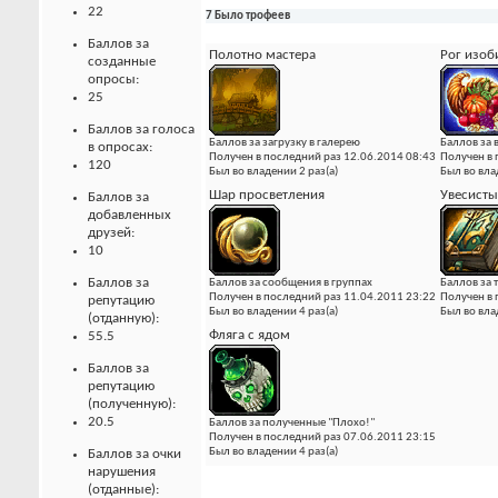
22
7 Было трофеев
Баллов за
Полотно мастера
Рог изоб
созданные
опросы:
25
Баллов за голоса
Баллов за загрузку в галерею
Баллов за
в опросах:
Получен в последний раз 12.06.2014 08:43
Получен в 
120
Был во владении 2 раз(а)
Был во вла
Шар просветления
Увесисты
Баллов за
добавленных
друзей:
10
Баллов за
Баллов за сообщения в группах
Баллов за 
Получен в последний раз 11.04.2011 23:22
Получен в 
репутацию
Был во владении 4 раз(а)
Был во вла
(отданную):
Фляга с ядом
55.5
Баллов за
репутацию
(полученную):
20.5
Баллов за полученные "Плохо!"
Получен в последний раз 07.06.2011 23:15
Был во владении 4 раз(а)
Баллов за очки
нарушения
(отданные):