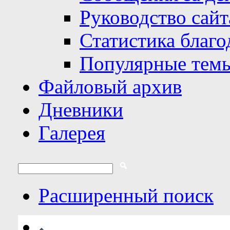
Руководство сайт
Статистика благо
Популярные тем
Файловый архив
Дневники
Галерея
Расширенный поиск