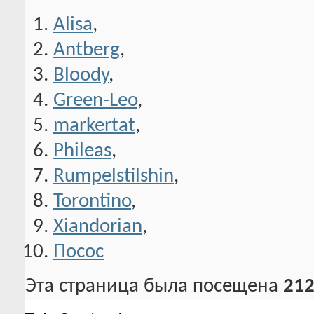
Alisa
,
Antberg
,
Bloody
,
Green-Leo
,
markertat
,
Phileas
,
Rumpelstilshin
,
Torontino
,
Xiandorian
,
Посос
Эта страница была посещена
212