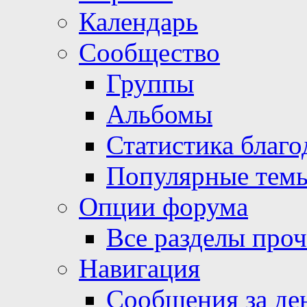
Календарь
Сообщество
Группы
Альбомы
Статистика благо
Популярные тем
Опции форума
Все разделы про
Навигация
Сообщения за де