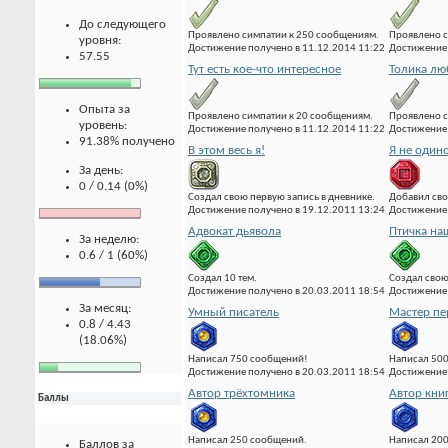
До следующего
Проявлено симпатии к 250 сообщениям.
Проявлено с
уровня:
Достижение получено в 11.12.2014 11:22
Достижение 
57.55
Тут есть кое-что интересное
Толика лю
Опыта за
Проявлено симпатии к 20 сообщениям.
Проявлено с
уровень:
Достижение получено в 11.12.2014 11:22
Достижение 
91.38% получено
В этом весь я!
Я не один
За день:
0 / 0.14 (0%)
Создал свою первую запись в дневнике.
Добавил сво
Достижение получено в 19.12.2011 13:24
Достижение 
Адвокат дьявола
Птичка на
За неделю:
0.6 / 1 (60%)
Создал 10 тем.
Создал свою
Достижение получено в 20.03.2011 18:54
Достижение 
За месяц:
Умный писатель
Мастер пе
0.8 / 4.43
(18.06%)
Написал 750 сообщений!
Написал 500
Достижение получено в 20.03.2011 18:54
Достижение 
Автор трёхтомника
Автор кни
Баллы
Написал 250 сообщений.
Написал 20
Баллов за