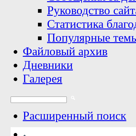
Руководство сайт
Статистика благо
Популярные тем
Файловый архив
Дневники
Галерея
Расширенный поиск