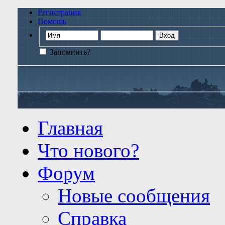
Регистрация
Помощь
Запомнить?
Главная
Что нового?
Форум
Новые сообщения
Справка