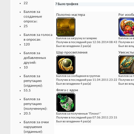
22
7 Было трофеев
Баллов за
Полотно мастера
Рог изоб
созданные
опросы:
25
Баллов за голоса
Баллов за загрузку в галерею
Баллов за
в опросах:
Получен в последний раз 12.06.2014 08:43
Получен в 
120
Был во владении 2 раз(а)
Был во вла
Шар просветления
Увесисты
Баллов за
добавленных
друзей:
10
Баллов за
Баллов за сообщения в группах
Баллов за 
Получен в последний раз 11.04.2011 23:22
Получен в 
репутацию
Был во владении 4 раз(а)
Был во вла
(отданную):
Фляга с ядом
55.5
Баллов за
репутацию
(полученную):
20.5
Баллов за полученные "Плохо!"
Получен в последний раз 07.06.2011 23:15
Был во владении 4 раз(а)
Баллов за очки
нарушения
(отданные):