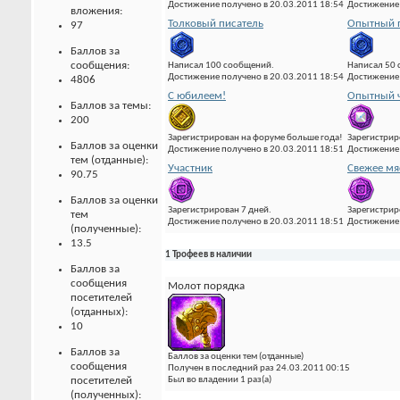
Достижение получено в 20.03.2011 18:54
Достижение 
вложения:
Толковый писатель
Опытный 
97
Баллов за
сообщения:
Написал 100 сообщений.
Написал 50
Достижение получено в 20.03.2011 18:54
Достижение 
4806
С юбилеем!
Опытный ч
Баллов за темы:
200
Зарегистрирован на форуме больше года!
Зарегистрир
Баллов за оценки
Достижение получено в 20.03.2011 18:51
Достижение 
тем (отданные):
Участник
Свежее мя
90.75
Баллов за оценки
Зарегистрирован 7 дней.
Зарегистрир
тем
Достижение получено в 20.03.2011 18:51
Достижение 
(полученные):
13.5
1 Трофеев в наличии
Баллов за
сообщения
Молот порядка
посетителей
(отданных):
10
Баллов за
Баллов за оценки тем (отданные)
сообщения
Получен в последний раз 24.03.2011 00:15
посетителей
Был во владении 1 раз(а)
(полученных):