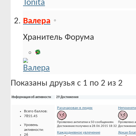
Валера
Хранитель Форума
Показаны друзья с 1 по 2 из 2
Информация об активности
29 Достижения
Разачарован в людях
Неприняти
Всего баллов:
7855.45
Проявлено антипатии к 50 сообщениям.
Проявлено а
Уровень
Достижение получено в 28.06.2015 18:32
Достижение 
активности:
Каждодневное увлечение
Яркая бла
26