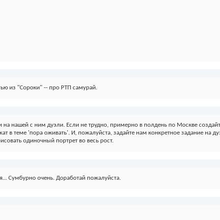
ью из "Сороки" -- про РТП самурай.
на нашей с ним дуэли. Если не трудно, примерно в полдень по Москве создайте 
ежат в теме 'пора оживать'. И, пожалуйста, задайте нам конкретное задание на
исовать одиночный портрет во весь рост.
ия... Сумбурно очень. Доработай пожалуйста.