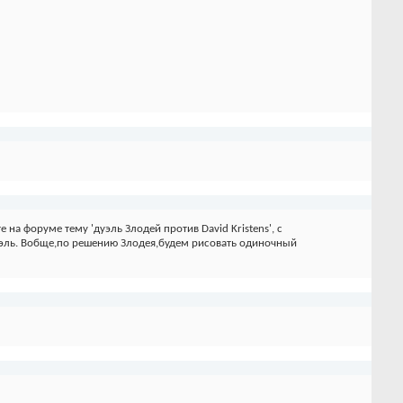
на форуме тему 'дуэль Злодей против David Kristens', с
 дуэль. Вобще,по решению Злодея,будем рисовать одиночный