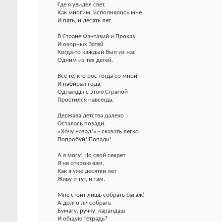
Где я увидел свет,
Как многим, исполнялось мне
И пять, и десять лет.
В Стране Фантазий и Проказ
И озорных Затей
Когда-то каждый был из нас
Одним из тех детей.
Все те, кто рос тогда со мной
И набирал года,
Однажды с этою Страной
Простился навсегда.
Держава детства далеко
Осталась позади.
«Хочу назад!» - сказать легко.
Попробуй! Попади!
А я могу! Но свой секрет
Я не открою вам,
Как я уже десятки лет
Живу и тут, и там.
Мне стоит лишь собрать багаж!
А долго ли собрать
Бумагу, ручку, карандаш
И общую тетрадь?