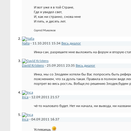
И вот уже я в той Стране,
Где я увидел свет,
И, как ни странно, снова мне
И пять, и десять лет.
Сергей Михалков
Nalia
-
11.10.2011
15:34
Весь диалог
Инка-сан, разрешите мне выложить на форум и вторую стат
David Kristens
-
25.09.2011
23:35
Весь диалог
Инка, мы со Злодеем хотели бы Вас попросить быть рефери 
пояснением, что за дуэль такая. Правила в полном виде л
портрет во весь рост.ль. Вобще,по решению Злодея,будем р
Inca
-
12.09.2011
21:57
чё-то маловато будет. Нет ни начала, ни вывода, ни назван
Inca
-
04.09.2011
16:37
Успеваешь