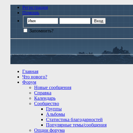
Регистрация
Помощь
Запомнить?
Главная
Что нового?
Форум
Новые сообщения
Справка
Календарь
Сообщество
Группы
Альбомы
Статистика благодарностей
Популярные темы/сообщения
Опции форума