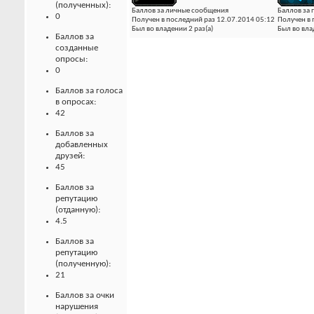
(полученных):
Баллов за личные сообщения
Баллов за
0
Получен в последний раз 12.07.2014 05:12
Получен в 
Был во владении 2 раз(а)
Был во вла
Баллов за
созданные
опросы:
0
Баллов за голоса
в опросах:
42
Баллов за
добавленных
друзей:
45
Баллов за
репутацию
(отданную):
4.5
Баллов за
репутацию
(полученную):
21
Баллов за очки
нарушения