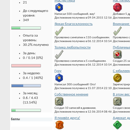
Мастер пера
Нас пятер
21
До следующего
Написал 500 сообщений, вау!
Добавил 5 д
уровня:
Достижение получено в 09.04.2015 12:56
Достижение 
349
Яркая благосклонность
Внимание 
Опыта за
Проявлено симпатии к 110 сообщениям.
Проявлено с
уровень:
Достижение получено в 06.12.2014 10:54
Достижение 
30.2% получено
Толика любопытности
Публичны
За день:
0 / 0.14 (0%)
Проявлено симпатии к 5 сообщениям.
Создал 25 з
Достижение получено в 06.12.2014 10:54
Достижение 
Гуру
С юбилеем
За неделю:
0.4 / 1 (40%)
Написал 300 сообщений! Ого!
Зарегистрир
Достижение получено в 15.07.2014 22:10
Достижение 
За месяц:
Собственное мнение
В этом вес
0.6 / 4.43
(13.54%)
Создал 10 записей в дневнике.
Создал свою
Достижение получено в 12.06.2014 08:46
Достижение 
Я привёл друга!
Адвокат д
Баллы