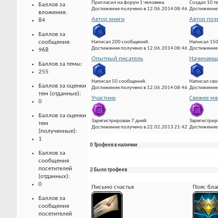
Пригласил на форум 1 человека.
Создал 10 т
Баллов за
Достижение получено в 12.06.2014 08:46
Достижение 
вложения:
Автор книги
Автор по
84
Баллов за
сообщения:
Написал 200 сообщений.
Написал 15
Достижение получено в 12.06.2014 08:46
Достижение 
968
Опытный писатель
Начинающи
Баллов за темы:
255
Написал 50 сообщений.
Написал сво
Баллов за оценки
Достижение получено в 12.06.2014 08:46
Достижение 
тем (отданные):
Участник
Свежее мя
0
Баллов за оценки
Зарегистрирован 7 дней.
Зарегистрир
тем
Достижение получено в 22.02.2013 21:42
Достижение 
(полученные):
1
0 Трофеев в наличии
Баллов за
сообщения
посетителей
2 Было трофеев
(отданных):
0
Письмо счастья
Пояс бла
Баллов за
сообщения
посетителей