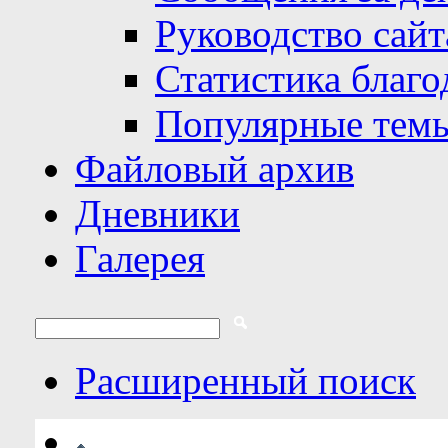
Руководство сайт
Статистика благо
Популярные тем
Файловый архив
Дневники
Галерея
Расширенный поиск