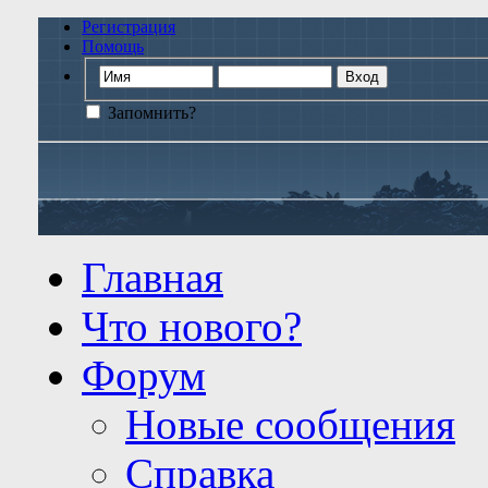
Регистрация
Помощь
Запомнить?
Главная
Что нового?
Форум
Новые сообщения
Справка