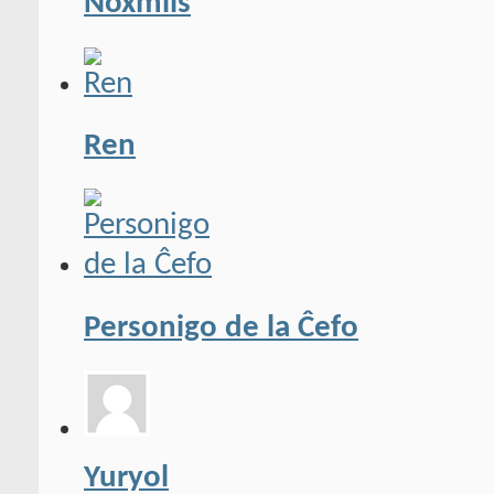
Noxmils
Ren
Personigo de la Ĉefo
Yuryol