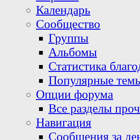
Календарь
Сообщество
Группы
Альбомы
Статистика благо
Популярные тем
Опции форума
Все разделы про
Навигация
Сообщения за де