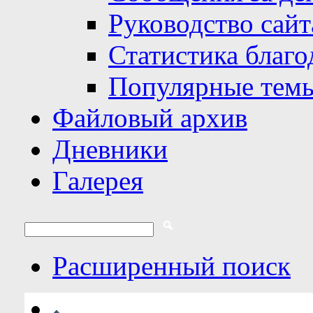
Руководство сайт
Статистика благо
Популярные тем
Файловый архив
Дневники
Галерея
Расширенный поиск