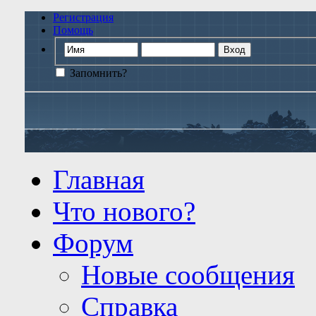
Регистрация
Помощь
Запомнить?
Главная
Что нового?
Форум
Новые сообщения
Справка