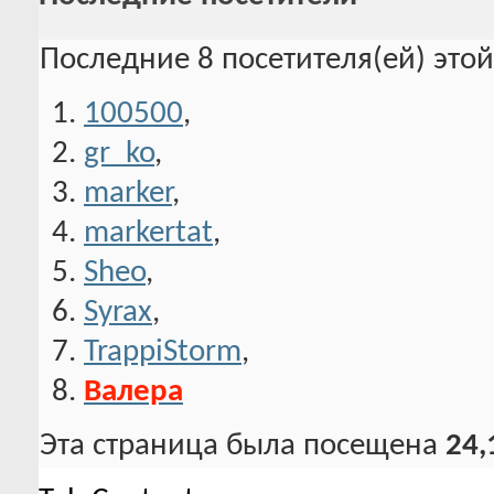
Последние 8 посетителя(ей) это
100500
,
gr_ko
,
marker
,
markertat
,
Sheo
,
Syrax
,
TrappiStorm
,
Валера
Эта страница была посещена
24,