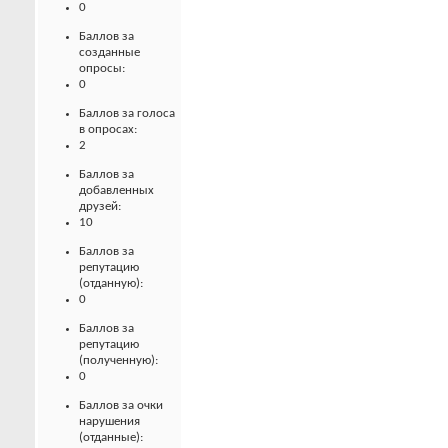
0
Баллов за
созданные
опросы:
0
Баллов за голоса
в опросах:
2
Баллов за
добавленных
друзей:
10
Баллов за
репутацию
(отданную):
0
Баллов за
репутацию
(полученную):
0
Баллов за очки
нарушения
(отданные):