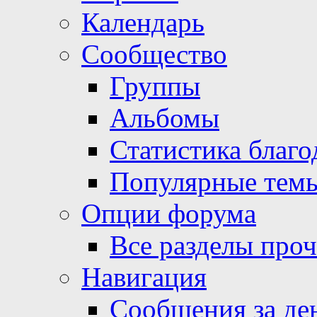
Календарь
Сообщество
Группы
Альбомы
Статистика благо
Популярные тем
Опции форума
Все разделы про
Навигация
Сообщения за де