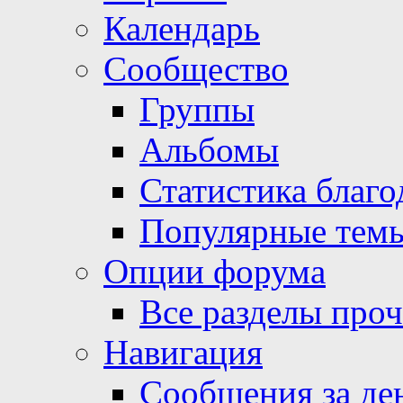
Календарь
Сообщество
Группы
Альбомы
Статистика благо
Популярные тем
Опции форума
Все разделы про
Навигация
Сообщения за де