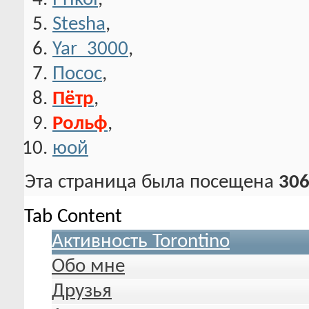
Stesha
,
Yar_3000
,
Посос
,
Пётр
,
Рольф
,
юой
Эта страница была посещена
306
Tab Content
Активность Torontino
Обо мне
Друзья