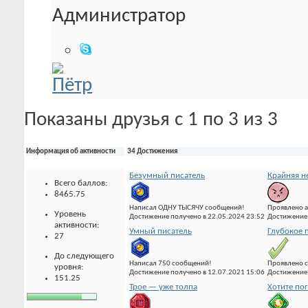
Администратор
Показаны друзья с 1 по 3 из 3
Информация об активности
34 Достижения
Безумный писатель
Крайняя н
Всего баллов:
8465.75
Написал ОДНУ ТЫСЯЧУ сообщений!
Проявлено а
Уровень
Достижение получено в 22.05.2024 23:52
Достижение 
активности:
Умный писатель
Глубокое 
27
До следующего
Написал 750 сообщений!
Проявлено с
уровня:
Достижение получено в 12.07.2021 15:06
Достижение 
151.25
Трое — уже толпа
Хотите по