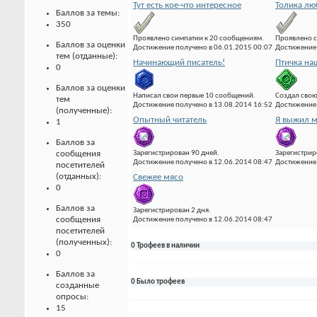
Тут есть кое-что интересное
Толика лю
Баллов за темы:
350
Проявлено симпатии к 20 сообщениям.
Проявлено с
Баллов за оценки
Достижение получено в 06.01.2015 00:07
Достижение 
тем (отданные):
Начинающий писатель!
Птичка на
0
Баллов за оценки
Написал свои первые 10 сообщений.
Создал свою
тем
Достижение получено в 13.08.2014 16:52
Достижение 
(полученные):
Опытный читатель
Я выжил м
1
Баллов за
Зарегистрирован 90 дней.
Зарегистрир
сообщения
Достижение получено в 12.06.2014 08:47
Достижение 
посетителей
(отданных):
Свежее мясо
0
Баллов за
Зарегистрирован 2 дня.
сообщения
Достижение получено в 12.06.2014 08:47
посетителей
(полученных):
0 Трофеев в наличии
0
Баллов за
0 Было трофеев
созданные
опросы:
15