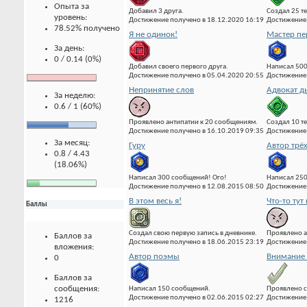
Опыта за
Добавил 3 друга.
Создал 25 т
уровень:
Достижение получено в 18.12.2020 16:19
Достижение 
78.52% получено
Я не одинок!
Мастер пе
За день:
0 / 0.14 (0%)
Добавил своего первого друга.
Написал 500
Достижение получено в 05.04.2020 20:55
Достижение 
Непринятие слов
Адвокат д
За неделю:
0.6 / 1 (60%)
Проявлено антипатии к 20 сообщениям.
Создал 10 т
Достижение получено в 16.10.2019 09:35
Достижение 
За месяц:
Гуру
Автор трё
0.8 / 4.43
(18.06%)
Написал 300 сообщений! Ого!
Написал 25
Достижение получено в 12.08.2015 08:50
Достижение 
В этом весь я!
Что-то тут 
Баллы
Создал свою первую запись в дневнике.
Проявлено а
Баллов за
Достижение получено в 18.06.2015 23:19
Достижение 
вложения:
Автор поэмы
Внимание 
0
Баллов за
сообщения:
Написал 150 сообщений.
Проявлено с
Достижение получено в 02.06.2015 02:27
Достижение 
1216