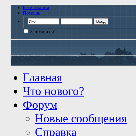
Регистрация
Помощь
Запомнить?
Главная
Что нового?
Форум
Новые сообщения
Справка