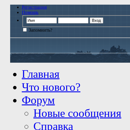
Регистрация
Помощь
Запомнить?
Главная
Что нового?
Форум
Новые сообщения
Справка