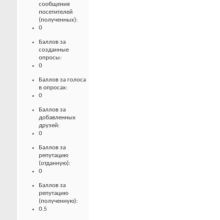
сообщения
посетителей
(полученных):
0
Баллов за
созданные
опросы:
0
Баллов за голоса
в опросах:
0
Баллов за
добавленных
друзей:
0
Баллов за
репутацию
(отданную):
0
Баллов за
репутацию
(полученную):
0.5