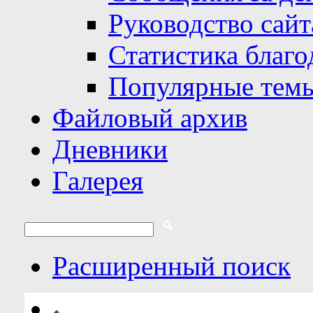
Руководство сайт
Статистика благо
Популярные тем
Файловый архив
Дневники
Галерея
Расширенный поиск