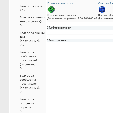
Птичка нашептала
Опытный 
Баллов за темы:
265
Создал свою первую тему.
Написал 50
Баллов за оценки
Достижение получено в 12.06.2014 08:47
Достижение 
тем (отданные):
0
0 Трофеев в наличии
Баллов за оценки
тем
(полученные):
0 Было трофеев
0.5
Баллов за
сообщения
посетителей
(отданных):
0
Баллов за
сообщения
посетителей
(полученных):
0
Баллов за
созданные
опросы:
0