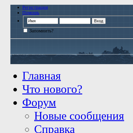
Регистрация
Помощь
Запомнить?
Главная
Что нового?
Форум
Новые сообщения
Справка