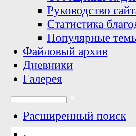
Руководство сайт
Статистика благо
Популярные тем
Файловый архив
Дневники
Галерея
Расширенный поиск