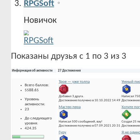
RPGSoft
Новичок
Показаны друзья с 1 по 3 из 3
Информация об активности
27 Достижения
Трое — уже толпа
Умный пис
Всего баллов:
5588.65
Добавил 3 друга.
Написал 75
Уровень
Достижение получено в 10.10.2022 14:49
Достижение 
активности:
Мастер пера
Хотите по
23
До следующего
Написал 500 сообщений, вау!
Создал 25 т
уровня:
Достижение получено в 07.09.2021 20:31
Достижение 
424.35
Гуру
Я не один