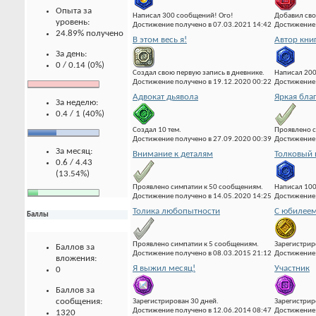
Опыта за
Написал 300 сообщений! Ого!
Добавил сво
уровень:
Достижение получено в 07.03.2021 14:42
Достижение 
24.89% получено
В этом весь я!
Автор кни
За день:
0 / 0.14 (0%)
Создал свою первую запись в дневнике.
Написал 20
Достижение получено в 19.12.2020 00:22
Достижение 
Адвокат дьявола
Яркая бла
За неделю:
0.4 / 1 (40%)
Создал 10 тем.
Проявлено с
Достижение получено в 27.09.2020 00:39
Достижение 
За месяц:
Внимание к деталям
Толковый 
0.6 / 4.43
(13.54%)
Проявлено симпатии к 50 сообщениям.
Написал 10
Достижение получено в 14.05.2020 14:25
Достижение 
Толика любопытности
С юбилеем
Баллы
Проявлено симпатии к 5 сообщениям.
Зарегистрир
Баллов за
Достижение получено в 08.03.2015 21:12
Достижение 
вложения:
Я выжил месяц!
Участник
0
Баллов за
сообщения:
Зарегистрирован 30 дней.
Зарегистрир
Достижение получено в 12.06.2014 08:47
Достижение 
1320