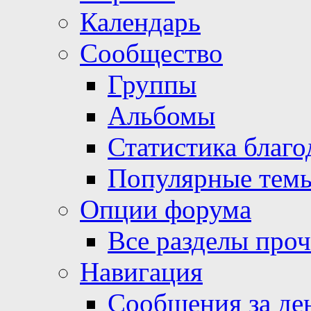
Календарь
Сообщество
Группы
Альбомы
Статистика благо
Популярные тем
Опции форума
Все разделы про
Навигация
Сообщения за де