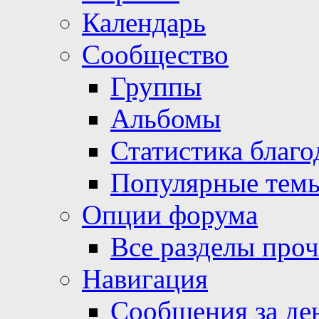
Календарь
Сообщество
Группы
Альбомы
Статистика благо
Популярные тем
Опции форума
Все разделы про
Навигация
Сообщения за де