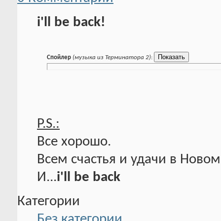
i'll be back!
Спойлер
(музыка из Терминатора 2)
:
P.S.:
Все хорошо.
Всем счастья и удачи в Новом
И...
i'll be back
Категории
Без категории