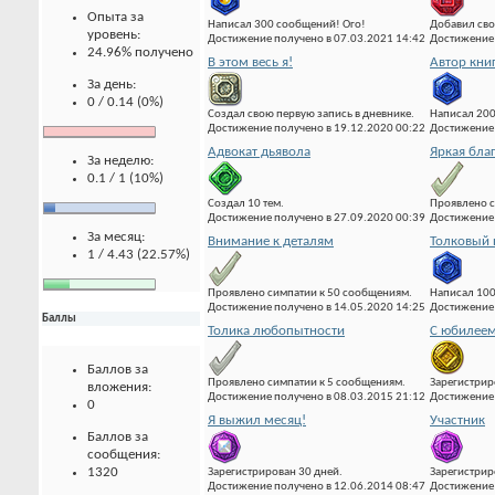
Опыта за
Написал 300 сообщений! Ого!
Добавил сво
уровень:
Достижение получено в 07.03.2021 14:42
Достижение 
24.96% получено
В этом весь я!
Автор кни
За день:
0 / 0.14 (0%)
Создал свою первую запись в дневнике.
Написал 20
Достижение получено в 19.12.2020 00:22
Достижение 
Адвокат дьявола
Яркая бла
За неделю:
0.1 / 1 (10%)
Создал 10 тем.
Проявлено с
Достижение получено в 27.09.2020 00:39
Достижение 
За месяц:
Внимание к деталям
Толковый 
1 / 4.43 (22.57%)
Проявлено симпатии к 50 сообщениям.
Написал 10
Достижение получено в 14.05.2020 14:25
Достижение 
Баллы
Толика любопытности
С юбилеем
Баллов за
Проявлено симпатии к 5 сообщениям.
Зарегистрир
вложения:
Достижение получено в 08.03.2015 21:12
Достижение 
0
Я выжил месяц!
Участник
Баллов за
сообщения:
1320
Зарегистрирован 30 дней.
Зарегистрир
Достижение получено в 12.06.2014 08:47
Достижение 