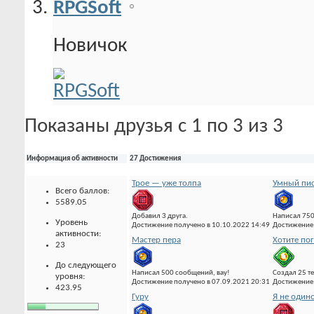
RPGSoft
Новичок
Показаны друзья с 1 по 3 из 3
Информация об активности
27 Достижения
Трое — уже толпа
Умный пис
Всего баллов:
5589.05
Добавил 3 друга.
Написал 75
Уровень
Достижение получено в 10.10.2022 14:49
Достижение 
активности:
Мастер пера
Хотите по
23
До следующего
Написал 500 сообщений, вау!
Создал 25 т
уровня:
Достижение получено в 07.09.2021 20:31
Достижение 
423.95
Гуру
Я не один