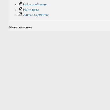
Найти сообщения
Найти темы
Записи в дневнике
Мини-статистика
Регистрация
17.06.2013
Последняя активность
11.12.2022
14:37
Записей в дневнике
3
Аватар
Ещё
3
Друзья
Alx_Yago