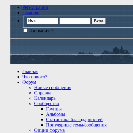
Регистрация
Помощь
Запомнить?
Главная
Что нового?
Форум
Новые сообщения
Справка
Календарь
Сообщество
Группы
Альбомы
Статистика благодарностей
Популярные темы/сообщения
Опции форума