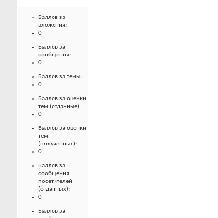
Баллов за
вложения:
0
Баллов за
сообщения:
0
Баллов за темы:
0
Баллов за оценки
тем (отданные):
0
Баллов за оценки
тем
(полученные):
0
Баллов за
сообщения
посетителей
(отданных):
0
Баллов за