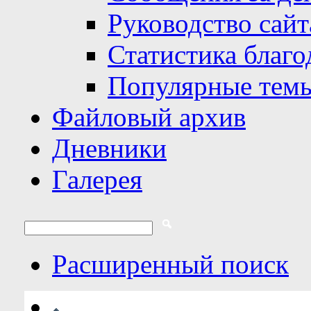
Руководство сайт
Статистика благо
Популярные тем
Файловый архив
Дневники
Галерея
Расширенный поиск