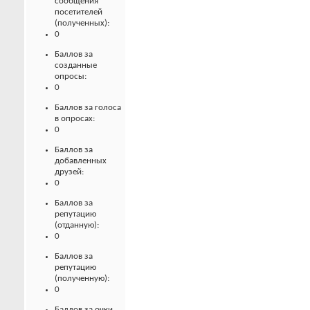
сообщения
посетителей
(полученных):
0
Баллов за
созданные
опросы:
0
Баллов за голоса
в опросах:
0
Баллов за
добавленных
друзей:
0
Баллов за
репутацию
(отданную):
0
Баллов за
репутацию
(полученную):
0
Баллов за очки