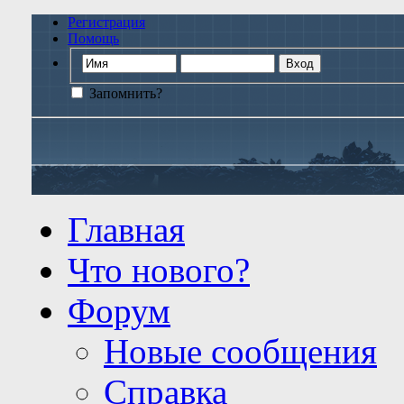
Регистрация
Помощь
Запомнить?
Главная
Что нового?
Форум
Новые сообщения
Справка