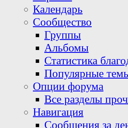
Календарь
Сообщество
Группы
Альбомы
Статистика благо
Популярные тем
Опции форума
Все разделы про
Навигация
Сообщения за де