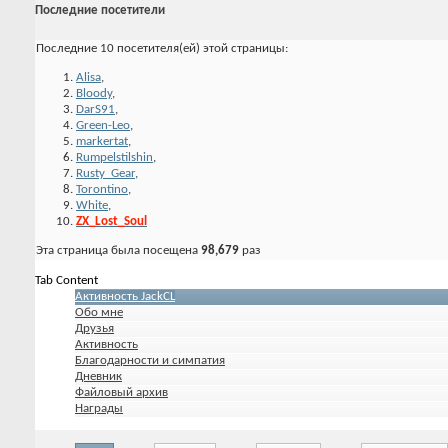
Последние посетители
Последние 10 посетителя(ей) этой страницы:
Alisa
,
Bloody
,
DarS91
,
Green-Leo
,
markertat
,
Rumpelstilshin
,
Rusty_Gear
,
Torontino
,
White
,
ZX_Lost_Soul
Эта страница была посещена
98,679
раз
Tab Content
Активность JackCL
Обо мне
Друзья
Активность
Благодарности и симпатия
Дневник
Файловый архив
Награды