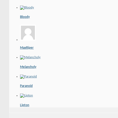
Bloody
MaxRiper
Melancholy
Paranoid
Lipton