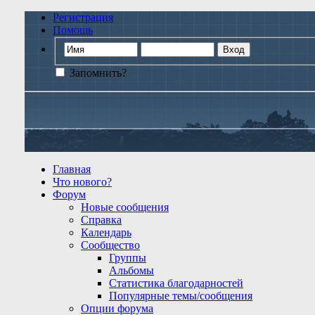
Регистрация
Помощь
Запомнить?
Главная
Что нового?
Форум
Новые сообщения
Справка
Календарь
Сообщество
Группы
Альбомы
Статистика благодарностей
Популярные темы/сообщения
Опции форума