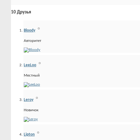
10
Друзья
Bloody
Авторитет
LeeLoo
Местный
Leroy
Новичок
Lipton