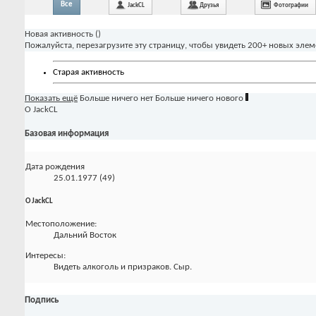
Все
JackCL
Друзья
Фотографии
Новая активность (
)
Пожалуйста, перезагрузите эту страницу, чтобы увидеть 200+ новых элем
Старая активность
Показать ещё
Больше ничего нет
Больше ничего нового
О JackCL
Базовая информация
Дата рождения
25.01.1977 (49)
О JackCL
Местоположение:
Дальний Восток
Интересы:
Видеть алкоголь и призраков. Сыр.
Подпись