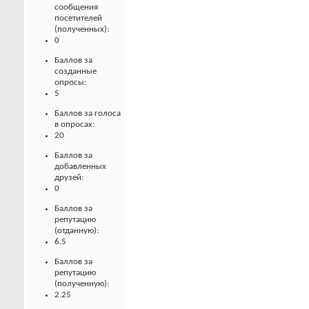
сообщения
посетителей
(полученных):
0
Баллов за
созданные
опросы:
5
Баллов за голоса
в опросах:
20
Баллов за
добавленных
друзей:
0
Баллов за
репутацию
(отданную):
6.5
Баллов за
репутацию
(полученную):
2.25