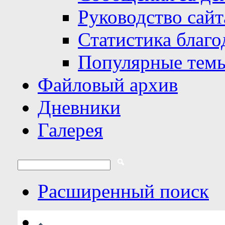
Руководство сайт
Статистика благо
Популярные тем
Файловый архив
Дневники
Галерея
Расширенный поиск