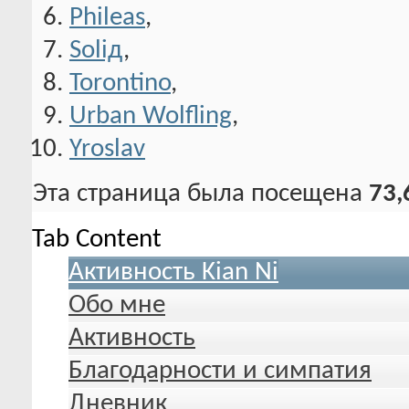
Phileas
,
Soliд
,
Torontino
,
Urban Wolfling
,
Yroslav
Эта страница была посещена
73,
Tab Content
Активность Kian Ni
Обо мне
Активность
Благодарности и симпатия
Дневник