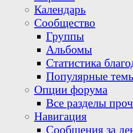
Календарь
Сообщество
Группы
Альбомы
Статистика благо
Популярные тем
Опции форума
Все разделы про
Навигация
Сообщения за де