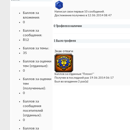
Написал свои первые 10 сообщений.
Баллов за
Достижение получено в 12.06.2014 08:47
вложения:
0
0 Трофеев в наличии
Баллов за
сообщения:
812
1 Было трофеев
Баллов за темы:
Знак отваги
35
Баллов за оценки
тем (отданные):
0
Баллов за отданные "Плохо!"
Получен в последний раз 19.06.2014 06:17
Баллов за оценки
Был во владении 2 раз(а)
тем
(полученные):
0
Баллов за
сообщения
посетителей
(отданных):
0
Баллов за