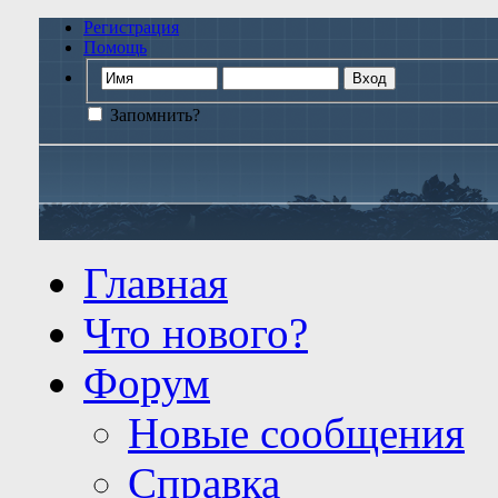
Регистрация
Помощь
Запомнить?
Главная
Что нового?
Форум
Новые сообщения
Справка