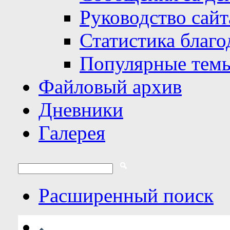
Руководство сайт
Статистика благо
Популярные тем
Файловый архив
Дневники
Галерея
Расширенный поиск