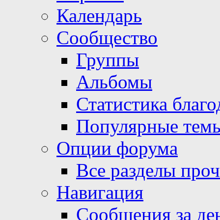
Календарь
Сообщество
Группы
Альбомы
Статистика благо
Популярные тем
Опции форума
Все разделы про
Навигация
Сообщения за де