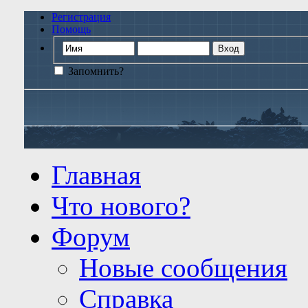
Регистрация
Помощь
Запомнить?
Главная
Что нового?
Форум
Новые сообщения
Справка