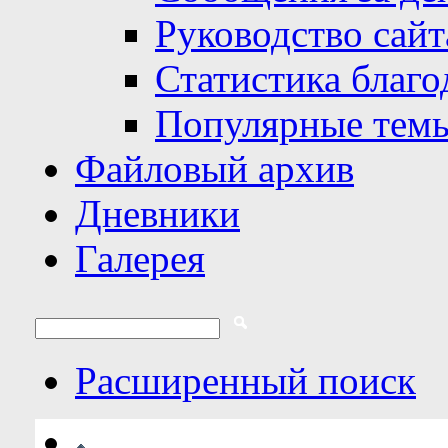
Руководство сайт
Статистика благо
Популярные тем
Файловый архив
Дневники
Галерея
Расширенный поиск