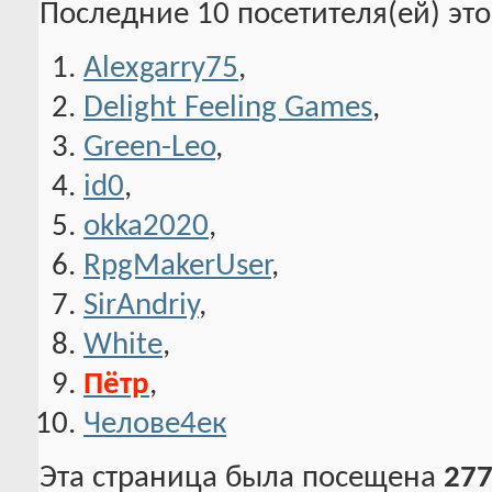
Последние 10 посетителя(ей) эт
Alexgarry75
,
Delight Feeling Games
,
Green-Leo
,
id0
,
okka2020
,
RpgMakerUser
,
SirAndriy
,
White
,
Пётр
,
Челове4ек
Эта страница была посещена
277