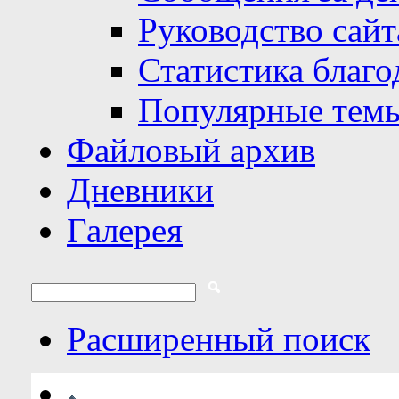
Руководство сайт
Статистика благо
Популярные тем
Файловый архив
Дневники
Галерея
Расширенный поиск