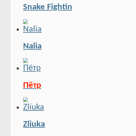
Snake Fightin
Nalia
Пётр
Zliuka