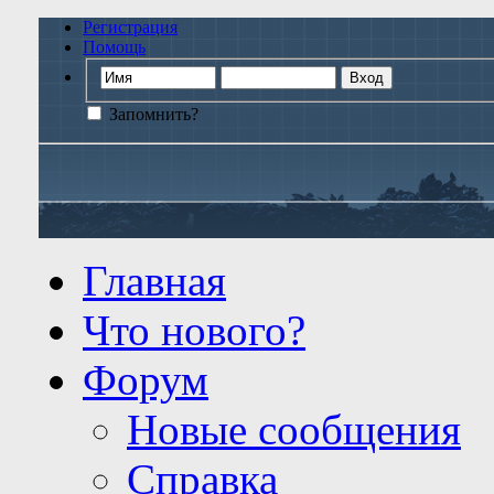
Регистрация
Помощь
Запомнить?
Главная
Что нового?
Форум
Новые сообщения
Справка