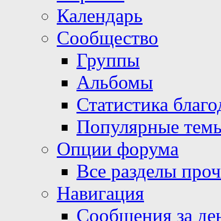
Календарь
Сообщество
Группы
Альбомы
Статистика благо
Популярные тем
Опции форума
Все разделы про
Навигация
Сообщения за де