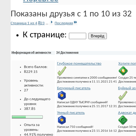
Показаны друзья с 1 по 10 из 32
Страница 1 из 4
1
2
3
...
Последняя
К странице:
Информация об активности
34 Достижения
Глубокое помешательство
Хотите по
Всего баллов:
8229.15
Проявлено симпатии к 2000 сообщениям!
Создал 25 т
Уровень
Достижение получено в 11.11.2021 21:41
Достижение 
активности:
Безумный писатель
Буйный аз
27
До следующего
Написал ОДНУ ТЫСЯЧУ сообщений!
Проявлено с
уровня:
Достижение получено в 25.11.2017 12:31
Достижение 
387.85
Умный писатель
Адвокат д
Опыта за
Написал 750 сообщений!
Создал 10 т
уровень:
Достижение получено в 23.11.2016 16:12
Достижение 
44.91% получено