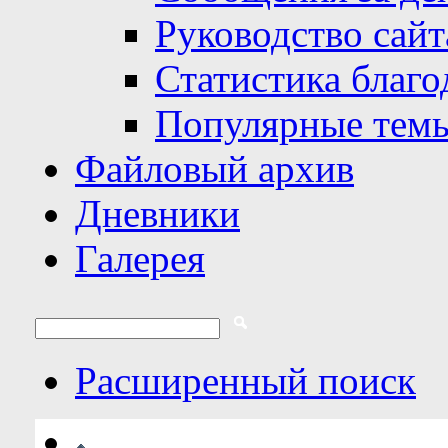
Руководство сайт
Статистика благо
Популярные тем
Файловый архив
Дневники
Галерея
Расширенный поиск