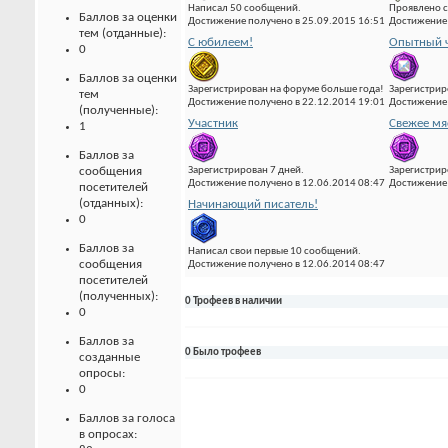
Написал 50 сообщений.
Проявлено с
Баллов за оценки
Достижение получено в 25.09.2015 16:51
Достижение 
тем (отданные):
С юбилеем!
Опытный ч
0
Баллов за оценки
Зарегистрирован на форуме больше года!
Зарегистрир
тем
Достижение получено в 22.12.2014 19:01
Достижение 
(полученные):
Участник
Свежее мя
1
Баллов за
Зарегистрирован 7 дней.
Зарегистрир
сообщения
Достижение получено в 12.06.2014 08:47
Достижение 
посетителей
(отданных):
Начинающий писатель!
0
Баллов за
Написал свои первые 10 сообщений.
сообщения
Достижение получено в 12.06.2014 08:47
посетителей
(полученных):
0 Трофеев в наличии
0
Баллов за
0 Было трофеев
созданные
опросы:
0
Баллов за голоса
в опросах: