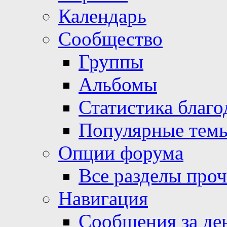
Календарь
Сообщество
Группы
Альбомы
Статистика благо
Популярные тем
Опции форума
Все разделы про
Навигация
Сообщения за де