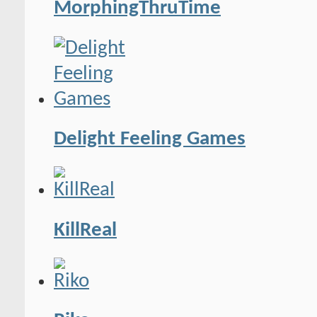
MorphingThruTime
Delight Feeling Games
KillReal