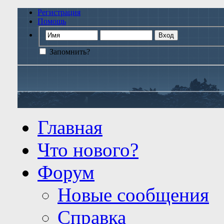
Регистрация
Помощь
Запомнить?
Главная
Что нового?
Форум
Новые сообщения
Справка