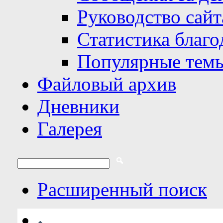
Руководство сайт
Статистика благо
Популярные тем
Файловый архив
Дневники
Галерея
Расширенный поиск