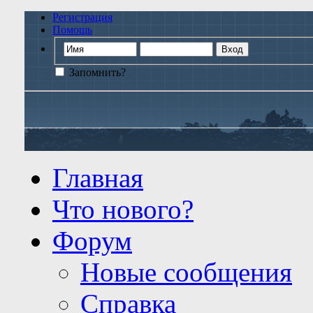
Регистрация
Помощь
Запомнить?
Главная
Что нового?
Форум
Новые сообщения
Справка