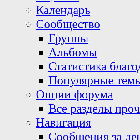
Календарь
Сообщество
Группы
Альбомы
Статистика благо
Популярные тем
Опции форума
Все разделы про
Навигация
Сообщения за де