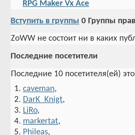
RPG Maker Vx Ace
Вступить в группы
0
Группы пра
ZoWW не состоит ни в каких пуб
Последние посетители
Последние 10 посетителя(ей) эт
caveman
,
DarK_Knigt
,
LiRo
,
markertat
,
Phileas
,