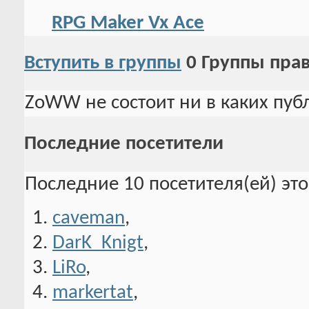
RPG Maker Vx Ace
Вступить в группы
0
Группы пра
ZoWW не состоит ни в каких пуб
Последние посетители
Последние 10 посетителя(ей) эт
caveman
,
DarK_Knigt
,
LiRo
,
markertat
,