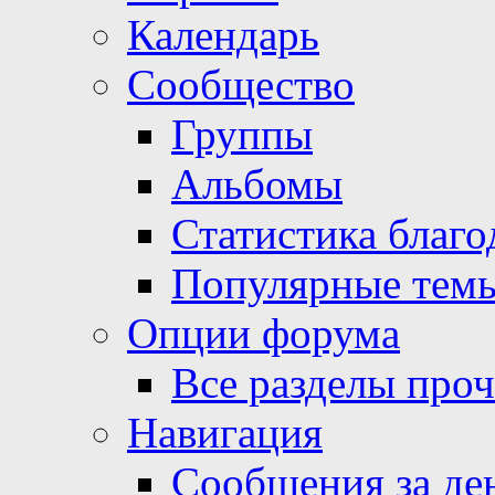
Календарь
Сообщество
Группы
Альбомы
Статистика благо
Популярные тем
Опции форума
Все разделы про
Навигация
Сообщения за де