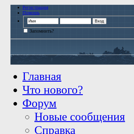
Регистрация
Помощь
Запомнить?
Главная
Что нового?
Форум
Новые сообщения
Справка