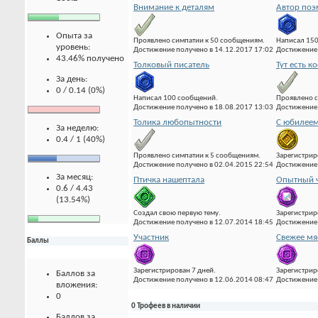
Внимание к деталям
Автор по
Опыта за
Проявлено симпатии к 50 сообщениям.
Написал 15
уровень:
Достижение получено в 14.12.2017 17:02
Достижение 
43.46% получено
Толковый писатель
Тут есть к
За день:
0 / 0.14 (0%)
Написал 100 сообщений.
Проявлено с
Достижение получено в 18.08.2017 13:03
Достижение 
Толика любопытности
С юбилеем
За неделю:
0.4 / 1 (40%)
Проявлено симпатии к 5 сообщениям.
Зарегистрир
Достижение получено в 02.04.2015 22:54
Достижение 
За месяц:
Птичка нашептала
Опытный ч
0.6 / 4.43
(13.54%)
Создал свою первую тему.
Зарегистрир
Достижение получено в 12.07.2014 18:45
Достижение 
Участник
Свежее мя
Баллы
Зарегистрирован 7 дней.
Зарегистрир
Баллов за
Достижение получено в 12.06.2014 08:47
Достижение 
вложения:
0
0 Трофеев в наличии
Баллов за