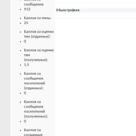
сообщения:
912
0 Было трофеев
Баллов за темы:
25
Баллов за оценки
тем (отданные):
0
Баллов за оценки
тем
(полученные):
1.5
Баллов за
сообщения
посетителей
(отданных):
0
Баллов за
сообщения
посетителей
(полученных):
0
Баллов за
созданные