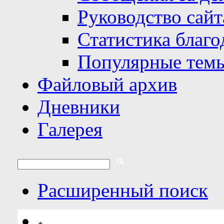
Руководство сайт
Статистика благо
Популярные тем
Файловый архив
Дневники
Галерея
Расширенный поиск