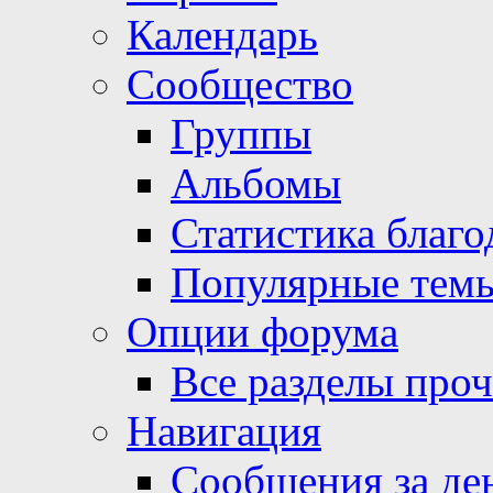
Календарь
Сообщество
Группы
Альбомы
Статистика благо
Популярные тем
Опции форума
Все разделы про
Навигация
Сообщения за де