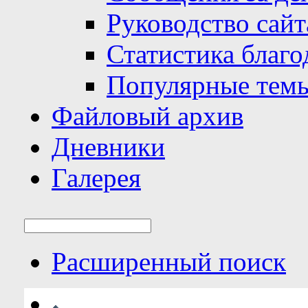
Руководство сайт
Статистика благо
Популярные тем
Файловый архив
Дневники
Галерея
Расширенный поиск