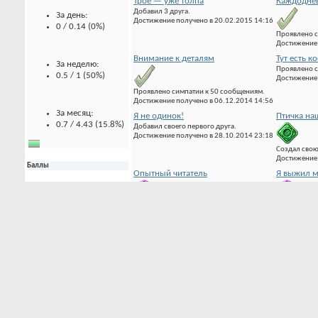
Трое — уже толпа
Каждоднев
Добавил 3 друга.
За день:
Достижение получено в 20.02.2015 14:16
0 / 0.14 (0%)
Проявлено с
Достижение 
Внимание к деталям
Тут есть к
За неделю:
0.5 / 1 (50%)
Проявлено симпатии к 50 сообщениям.
Проявлено с
Достижение получено в 06.12.2014 14:56
Достижение 
За месяц:
Я не одинок!
Птичка на
0.7 / 4.43 (15.8%)
Добавил своего первого друга.
Достижение получено в 28.10.2014 23:18
Создал свою
Достижение 
Баллы
Опытный читатель
Я выжил м
Баллов за
Зарегистрирован 90 дней.
Зарегистрир
вложения:
Достижение получено в 12.06.2014 08:47
Достижение 
0
Свежее мясо
Баллов за
сообщения:
118
Зарегистрирован 2 дня.
Достижение получено в 12.06.2014 08:47
Баллов за темы:
20
0 Трофеев в наличии
Баллов за оценки