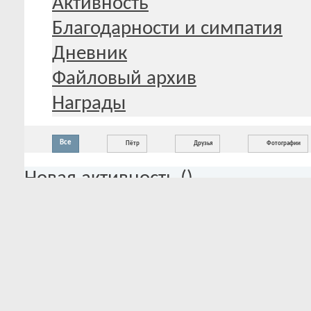
Активность
Благодарности и симпатия
Дневник
Файловый архив
Награды
Все
Пётр
Друзья
Фотографии
Новая активность (
)
Пожалуйста, перезагрузите эту с
элементов ленты активности.
Старая активность