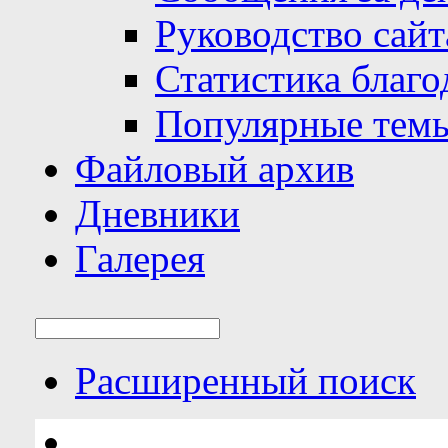
Руководство сайт
Статистика благо
Популярные тем
Файловый архив
Дневники
Галерея
Расширенный поиск