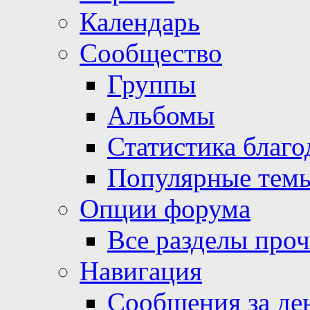
Календарь
Сообщество
Группы
Альбомы
Статистика благо
Популярные тем
Опции форума
Все разделы про
Навигация
Сообщения за де