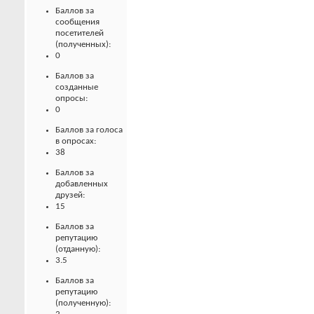
Баллов за
сообщения
посетителей
(полученных):
0
Баллов за
созданные
опросы:
0
Баллов за голоса
в опросах:
38
Баллов за
добавленных
друзей:
15
Баллов за
репутацию
(отданную):
3.5
Баллов за
репутацию
(полученную):