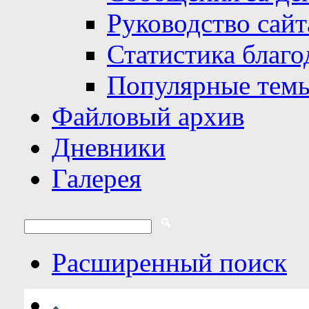
Руководство сайт
Статистика благо
Популярные тем
Файловый архив
Дневники
Галерея
Расширенный поиск