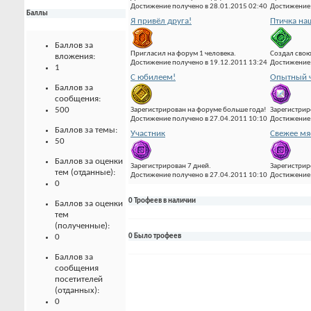
Достижение получено в 28.01.2015 02:40
Достижение 
Баллы
Я привёл друга!
Птичка на
Баллов за
Пригласил на форум 1 человека.
Создал свою
вложения:
Достижение получено в 19.12.2011 13:24
Достижение 
1
С юбилеем!
Опытный ч
Баллов за
сообщения:
500
Зарегистрирован на форуме больше года!
Зарегистрир
Достижение получено в 27.04.2011 10:10
Достижение 
Баллов за темы:
Участник
Свежее мя
50
Баллов за оценки
Зарегистрирован 7 дней.
Зарегистрир
тем (отданные):
Достижение получено в 27.04.2011 10:10
Достижение 
0
0 Трофеев в наличии
Баллов за оценки
тем
(полученные):
0
0 Было трофеев
Баллов за
сообщения
посетителей
(отданных):
0