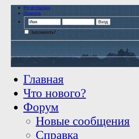
Регистрация
Помощь
Запомнить?
Главная
Что нового?
Форум
Новые сообщения
Справка