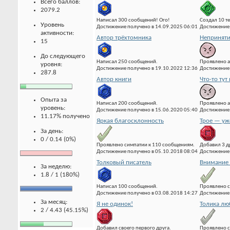
Всего баллов:
2079.2
Написал 300 сообщений! Ого!
Создал 10 т
Уровень
Достижение получено в 14.09.2025 06:01
Достижение 
активности:
Автор трёхтомника
Неприняти
15
До следующего
Написал 250 сообщений.
Проявлено а
уровня:
Достижение получено в 19.10.2022 12:36
Достижение 
287.8
Автор книги
Что-то тут 
Опыта за
Написал 200 сообщений.
Проявлено а
уровень:
Достижение получено в 15.06.2020 05:40
Достижение 
11.17% получено
Яркая благосклонность
Трое — уж
За день:
0 / 0.14 (0%)
Проявлено симпатии к 110 сообщениям.
Добавил 3 д
Достижение получено в 05.10.2018 08:04
Достижение 
Толковый писатель
Внимание 
За неделю:
1.8 / 1 (180%)
Написал 100 сообщений.
Проявлено с
Достижение получено в 03.08.2018 14:27
Достижение 
За месяц:
Я не одинок!
Толика лю
2 / 4.43 (45.15%)
Добавил своего первого друга.
Проявлено с