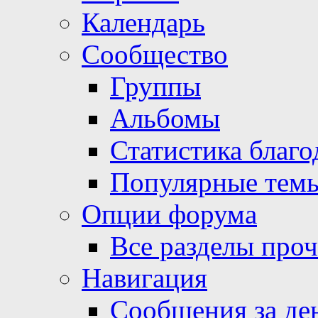
Календарь
Сообщество
Группы
Альбомы
Статистика благо
Популярные тем
Опции форума
Все разделы про
Навигация
Сообщения за де