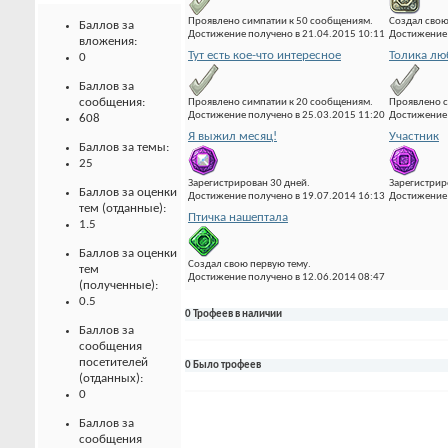
Проявлено симпатии к 50 сообщениям.
Создал свою
Баллов за
Достижение получено в 21.04.2015 10:11
Достижение 
вложения:
Тут есть кое-что интересное
Толика лю
0
Баллов за
сообщения:
Проявлено симпатии к 20 сообщениям.
Проявлено с
Достижение получено в 25.03.2015 11:20
Достижение 
608
Я выжил месяц!
Участник
Баллов за темы:
25
Зарегистрирован 30 дней.
Зарегистрир
Баллов за оценки
Достижение получено в 19.07.2014 16:13
Достижение 
тем (отданные):
Птичка нашептала
1.5
Баллов за оценки
Создал свою первую тему.
тем
Достижение получено в 12.06.2014 08:47
(полученные):
0.5
0 Трофеев в наличии
Баллов за
сообщения
посетителей
0 Было трофеев
(отданных):
0
Баллов за
сообщения