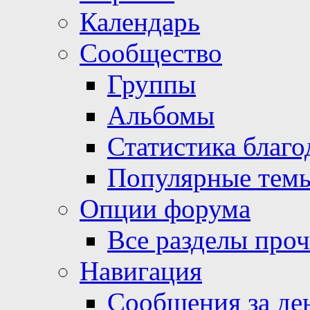
Календарь
Сообщество
Группы
Альбомы
Статистика благо
Популярные тем
Опции форума
Все разделы про
Навигация
Сообщения за де