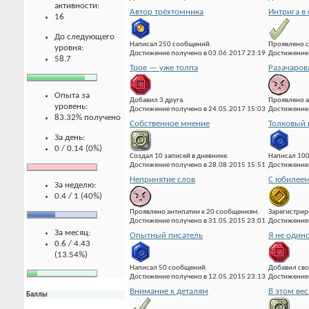
активности:
Автор трёхтомника
Интрига в
16
До следующего
Написал 250 сообщений.
Проявлено с
уровня:
Достижение получено в 03.06.2017 23:19
Достижение 
58.7
Трое — уже толпа
Разачаров
Опыта за
Добавил 3 друга.
Проявлено а
уровень:
Достижение получено в 24.05.2017 15:03
Достижение 
83.32% получено
Собственное мнение
Толковый 
За день:
0 / 0.14 (0%)
Создал 10 записей в дневнике.
Написал 10
Достижение получено в 28.08.2015 15:51
Достижение 
Непринятие слов
С юбилеем
За неделю:
0.4 / 1 (40%)
Проявлено антипатии к 20 сообщениям.
Зарегистрир
Достижение получено в 31.05.2015 23:01
Достижение 
За месяц:
Опытный писатель
Я не один
0.6 / 4.43
(13.54%)
Написал 50 сообщений.
Добавил сво
Достижение получено в 12.05.2015 23:13
Достижение 
Внимание к деталям
В этом вес
Баллы