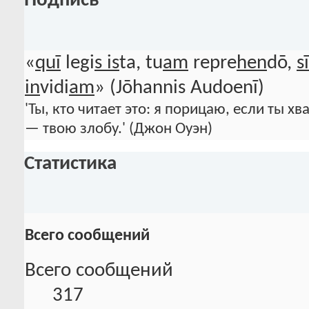
Подпись
«
quī
legi
s is
ta, tu
am
repre
hen
dō,
sī
in
vidi
am
» (Jōhannis Audoenī)
'Ты, кто читает это: я порицаю, если ты хв
— твою злобу.' (Джон Оуэн)
Статистика
Всего сообщений
Всего сообщений
317