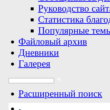
Руководство сайт
Статистика благо
Популярные тем
Файловый архив
Дневники
Галерея
Расширенный поиск