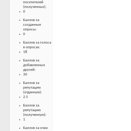
посетителей
(полученных):
0
Баллов за
созданные
опросы:
0
Баллов за голоса
в опросах:
18
Баллов за
добавленных
друзей:
30
Баллов за
репутацию
(отданную):
2.5
Баллов за
репутацию
(полученную):
1
Баллов за очки