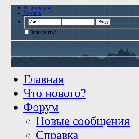
Регистрация
Помощь
Запомнить?
Главная
Что нового?
Форум
Новые сообщения
Справка