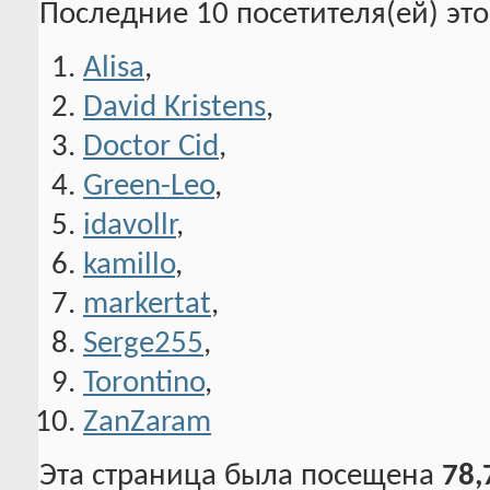
Последние 10 посетителя(ей) эт
Alisa
,
David Kristens
,
Doctor Cid
,
Green-Leo
,
idavollr
,
kamillo
,
markertat
,
Serge255
,
Torontino
,
ZanZaram
Эта страница была посещена
78,