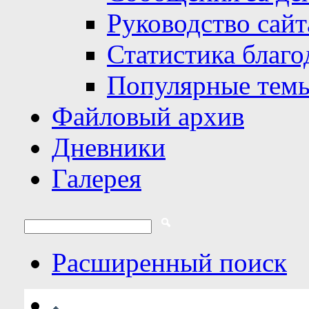
Руководство сайт
Статистика благо
Популярные тем
Файловый архив
Дневники
Галерея
Расширенный поиск