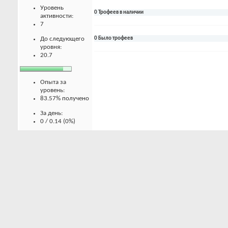
Зарегистрир
Уровень
Достижение 
активности:
7
0 Трофеев в наличии
До следующего
уровня:
20.7
0 Было трофеев
Опыта за
уровень:
83.57% получено
За день:
0 / 0.14 (0%)
За неделю:
0.5 / 1 (50%)
За месяц:
0.7 / 4.43 (15.8%)
Баллы