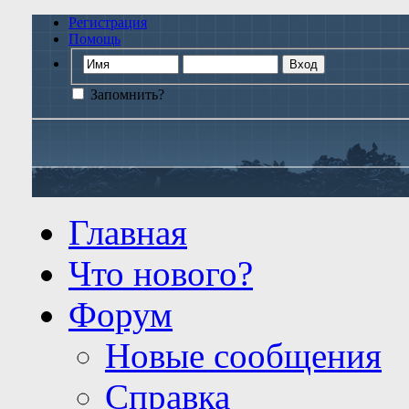
Регистрация
Помощь
Запомнить?
Главная
Что нового?
Форум
Новые сообщения
Справка