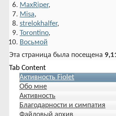
MaxRiper
,
Misa
,
strelokhalfer
,
Torontino
,
Восьмой
Эта страница была посещена
9,1
Tab Content
Активность Fiolet
Обо мне
Активность
Благодарности и симпатия
Файловый архив