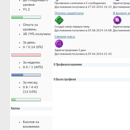
До следующего
Проявлено симпатии к 5 сообщениям.
Зарегистрир
уровня:
Достижение получено в 17.02.2015 16:12
Достижение 
91.2
Птичка нашептала
Я выжил м
Опыта за
Создал свою первую тему.
Зарегистрир
уровень:
Достижение получено в 29.08.2014 14:08
Достижение 
38.79% получено
Свежее мясо
За день:
0 / 0.14 (0%)
Зарегистрирован 2 дня.
Достижение получено в 29.06.2014 21:42
За неделю:
0 Трофеев в наличии
0.4 / 1 (40%)
0 Было трофеев
За месяц:
0.6 / 4.43
(13.54%)
Баллы
Баллов за
вложения: