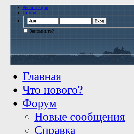
Регистрация
Помощь
Запомнить?
Главная
Что нового?
Форум
Новые сообщения
Справка