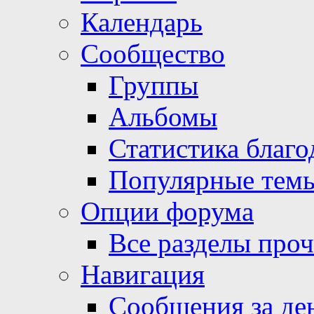
Календарь
Сообщество
Группы
Альбомы
Статистика благо
Популярные тем
Опции форума
Все разделы про
Навигация
Сообщения за де