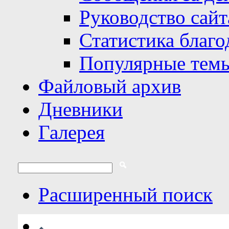
Руководство сайт
Статистика благо
Популярные тем
Файловый архив
Дневники
Галерея
Расширенный поиск