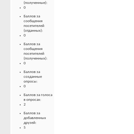
(полученные):
0
Баллов за
сообщения
посетителей
(отданных):
0
Баллов за
сообщения
посетителей
(полученных):
0
Баллов за
созданные
опросы:
0
Баллов за голоса
в опросах:
2
Баллов за
добавленных
друзей:
5