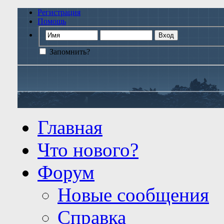
Регистрация
Помощь
Запомнить?
Главная
Что нового?
Форум
Новые сообщения
Справка