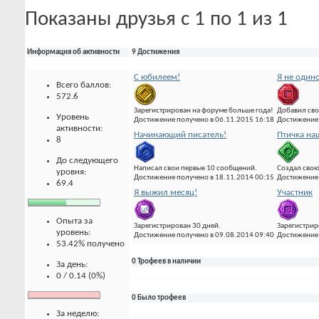
Показаны друзья с 1 по 1 из 1
Информация об активности
9 Достижения
С юбилеем!
Я не один
Всего баллов:
572.6
Зарегистрирован на форуме больше года!
Добавил сво
Уровень
Достижение получено в 06.11.2015 16:18
Достижение 
активности:
Начинающий писатель!
Птичка на
8
До следующего
Написал свои первые 10 сообщений.
Создал свою
уровня:
Достижение получено в 18.11.2014 00:15
Достижение 
69.4
Я выжил месяц!
Участник
Опыта за
Зарегистрирован 30 дней.
Зарегистрир
уровень:
Достижение получено в 09.08.2014 09:40
Достижение 
53.42% получено
0 Трофеев в наличии
За день:
0 / 0.14 (0%)
0 Было трофеев
За неделю: