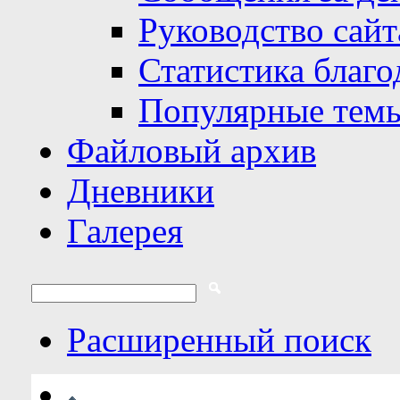
Руководство сайт
Статистика благо
Популярные тем
Файловый архив
Дневники
Галерея
Расширенный поиск