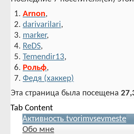
Arnon
,
darivarilari
,
marker
,
ReDS
,
Temendir13
,
Рольф
,
Федя (хаккер)
Эта страница была посещена
27,
Tab Content
Активность tvorimvsevmeste
Обо мне