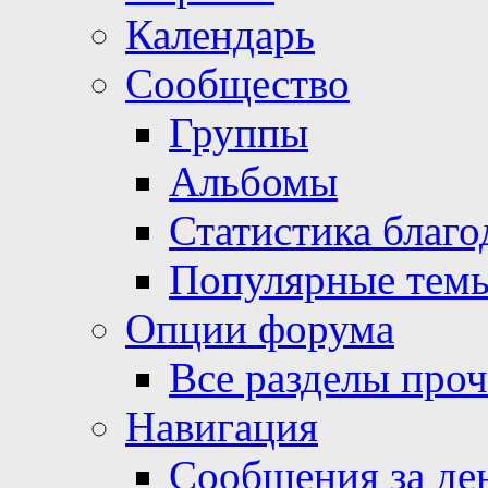
Календарь
Сообщество
Группы
Альбомы
Статистика благо
Популярные тем
Опции форума
Все разделы про
Навигация
Сообщения за де