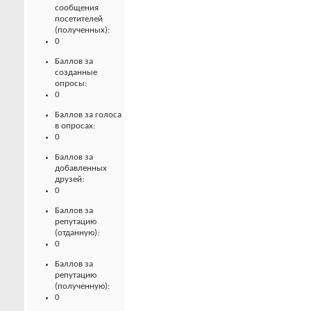
сообщения
посетителей
(полученных):
0
Баллов за
созданные
опросы:
0
Баллов за голоса
в опросах:
0
Баллов за
добавленных
друзей:
0
Баллов за
репутацию
(отданную):
0
Баллов за
репутацию
(полученную):
0