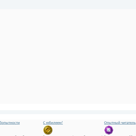
бопытности
С юбилеем!
Опытный читатель