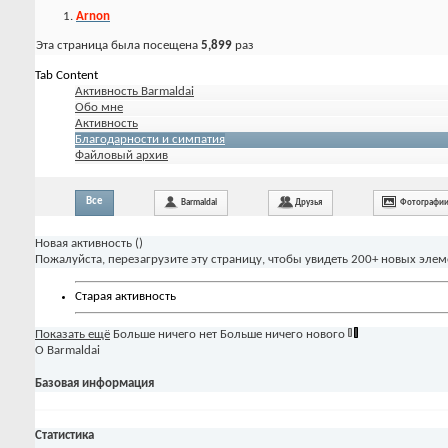
Arnon
Эта страница была посещена
5,899
раз
Tab Content
Активность Barmaldai
Обо мне
Активность
Благодарности и симпатия
Файловый архив
Все
Barmaldai
Друзья
Фотографи
Новая активность (
)
Пожалуйста, перезагрузите эту страницу, чтобы увидеть 200+ новых элем
Старая активность
Показать ещё
Больше ничего нет
Больше ничего нового
О Barmaldai
Базовая информация
Статистика