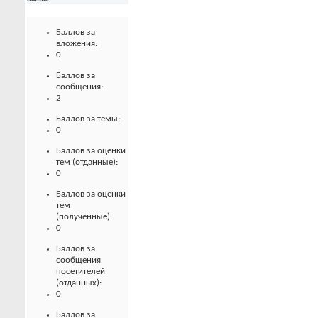
Баллов за
вложения:
0
Баллов за
сообщения:
2
Баллов за темы:
0
Баллов за оценки
тем (отданные):
0
Баллов за оценки
тем
(полученные):
0
Баллов за
сообщения
посетителей
(отданных):
0
Баллов за