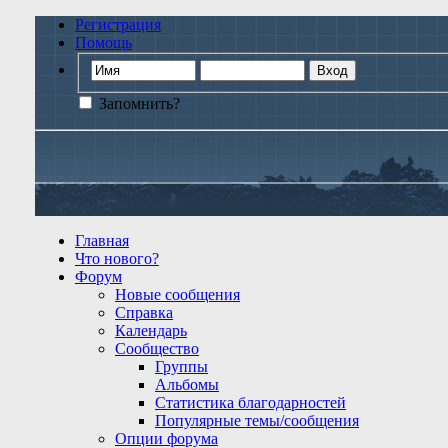
Регистрация
Помощь
Запомнить?
Главная
Что нового?
Форум
Новые сообщения
Справка
Календарь
Сообщество
Группы
Альбомы
Статистика благодарностей
Популярные темы/сообщения
Опции форума