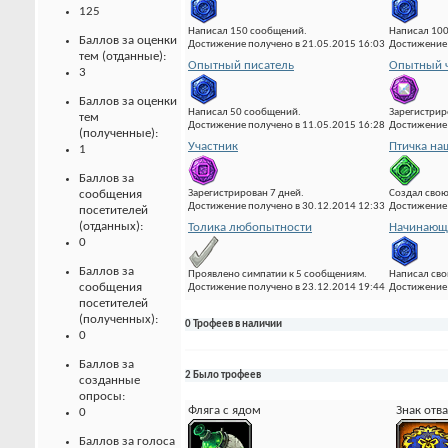
125
Написал 150 сообщений.
Написал 10
Баллов за оценки
Достижение получено в 21.05.2015 16:03
Достижение 
тем (отданные):
Опытный писатель
Опытный ч
3
Баллов за оценки
Написал 50 сообщений.
Зарегистрир
тем
Достижение получено в 11.05.2015 16:28
Достижение 
(полученные):
Участник
Птичка на
1
Баллов за
Зарегистрирован 7 дней.
Создал свою
сообщения
Достижение получено в 30.12.2014 12:33
Достижение 
посетителей
(отданных):
Толика любопытности
Начинающи
0
Баллов за
Проявлено симпатии к 5 сообщениям.
Написал сво
сообщения
Достижение получено в 23.12.2014 19:44
Достижение 
посетителей
(полученных):
0 Трофеев в наличии
0
Баллов за
2 Было трофеев
созданные
опросы:
Фляга с ядом
Знак отв
0
Баллов за голоса