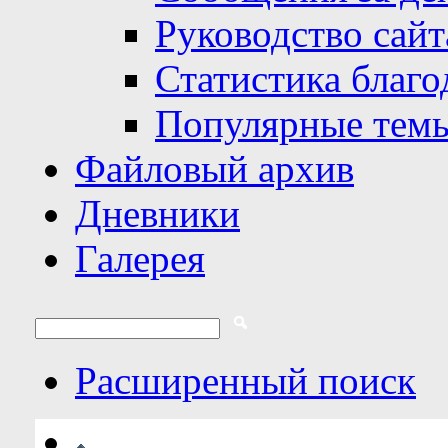
Руководство сайт
Статистика благо
Популярные тем
Файловый архив
Дневники
Галерея
Расширенный поиск