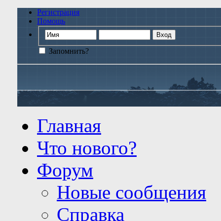
Регистрация
Помощь
Запомнить?
Главная
Что нового?
Форум
Новые сообщения
Справка