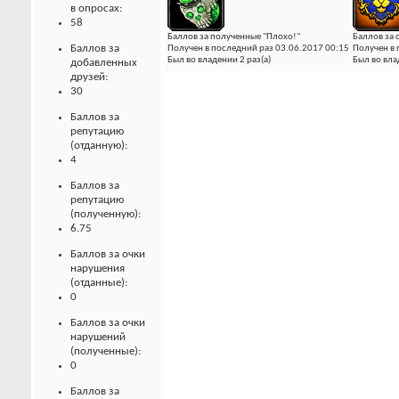
в опросах:
58
Баллов за полученные "Плохо!"
Баллов за 
Баллов за
Получен в последний раз 03.06.2017 00:15
Получен в 
Был во владении 2 раз(а)
Был во вла
добавленных
друзей:
30
Баллов за
репутацию
(отданную):
4
Баллов за
репутацию
(полученную):
6.75
Баллов за очки
нарушения
(отданные):
0
Баллов за очки
нарушений
(полученные):
0
Баллов за