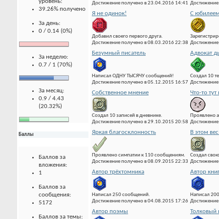
уровень:
Достижение получено в 23.04.2016 14:41
Достижение 
39.26% получено
Я не одинок!
С юбилеем
За день:
0 / 0.14 (0%)
Добавил своего первого друга.
Зарегистрир
Достижение получено в 08.03.2016 22:38
Достижение 
Безумный писатель
Адвокат д
За неделю:
0.7 / 1 (70%)
Написал ОДНУ ТЫСЯЧУ сообщений!
Создал 10 т
Достижение получено в 05.12.2015 16:57
Достижение 
За месяц:
Собственное мнение
Что-то тут 
0.9 / 4.43
(20.32%)
Создал 10 записей в дневнике.
Проявлено а
Достижение получено в 29.10.2015 20:58
Достижение 
Яркая благосклонность
В этом вес
Баллы
Проявлено симпатии к 110 сообщениям.
Создал свою
Баллов за
Достижение получено в 08.09.2015 22:33
Достижение 
вложения:
Автор трёхтомника
Автор кни
1
Баллов за
сообщения:
Написал 250 сообщений.
Написал 20
Достижение получено в 04.08.2015 17:26
Достижение 
5172
Автор поэмы
Толковый 
Баллов за темы: