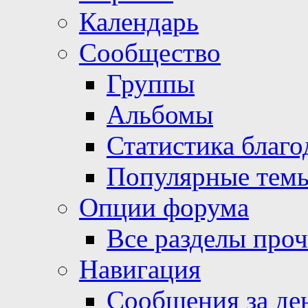
Календарь
Сообщество
Группы
Альбомы
Статистика благо
Популярные тем
Опции форума
Все разделы про
Навигация
Сообщения за де