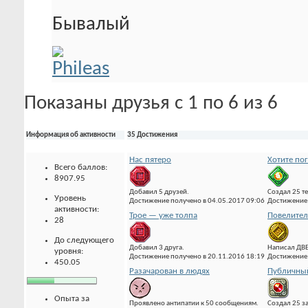
Бывалый
Показаны друзья с 1 по 6 из 6
Информация об активности
35 Достижения
Нас пятеро
Хотите по
Всего баллов:
8907.95
Добавил 5 друзей.
Создал 25 т
Уровень
Достижение получено в 04.05.2017 09:06
Достижение 
активности:
Трое — уже толпа
Повелител
28
До следующего
Добавил 3 друга.
Написал ДВ
уровня:
Достижение получено в 20.11.2016 18:19
Достижение 
450.05
Разачарован в людях
Публичны
Опыта за
Проявлено антипатии к 50 сообщениям.
Создал 25 з