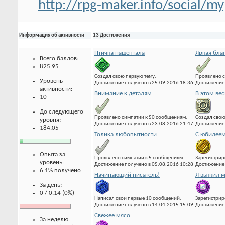
http://rpg-maker.info/social/
Информация об активности
13 Достижения
Птичка нашептала
Яркая бла
Всего баллов:
825.95
Создал свою первую тему.
Проявлено с
Уровень
Достижение получено в 25.09.2016 18:36
Достижение 
активности:
Внимание к деталям
В этом вес
10
До следующего
Проявлено симпатии к 50 сообщениям.
Создал свою
уровня:
Достижение получено в 23.08.2016 21:47
Достижение 
184.05
Толика любопытности
С юбилеем
Опыта за
Проявлено симпатии к 5 сообщениям.
Зарегистрир
уровень:
Достижение получено в 05.08.2016 10:28
Достижение 
6.1% получено
Начинающий писатель!
Я выжил м
За день:
0 / 0.14 (0%)
Написал свои первые 10 сообщений.
Зарегистрир
Достижение получено в 14.04.2015 15:09
Достижение 
Свежее мясо
За неделю: