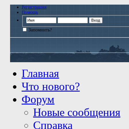
Регистрация
Помощь
Запомнить?
Главная
Что нового?
Форум
Новые сообщения
Справка