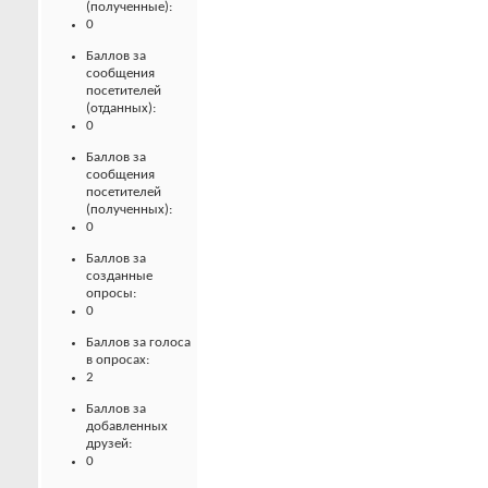
(полученные):
0
Баллов за
сообщения
посетителей
(отданных):
0
Баллов за
сообщения
посетителей
(полученных):
0
Баллов за
созданные
опросы:
0
Баллов за голоса
в опросах:
2
Баллов за
добавленных
друзей:
0