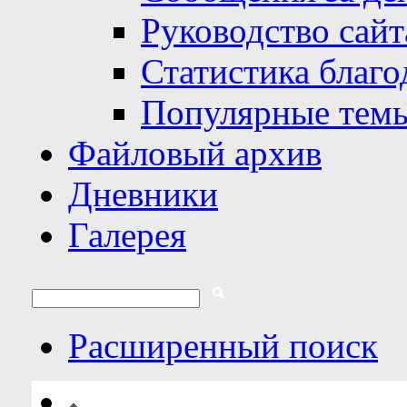
Руководство сайт
Статистика благо
Популярные тем
Файловый архив
Дневники
Галерея
Расширенный поиск