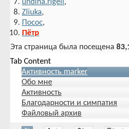
undina.rigell
,
Zliuka
,
Посос
,
Пётр
Эта страница была посещена
83,
Tab Content
Активность marker
Обо мне
Активность
Благодарности и симпатия
Файловый архив