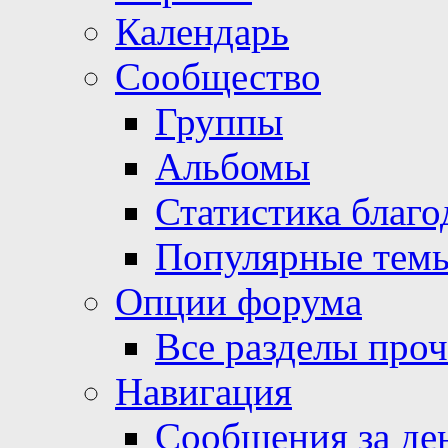
Календарь
Сообщество
Группы
Альбомы
Статистика благо
Популярные тем
Опции форума
Все разделы про
Навигация
Сообщения за де