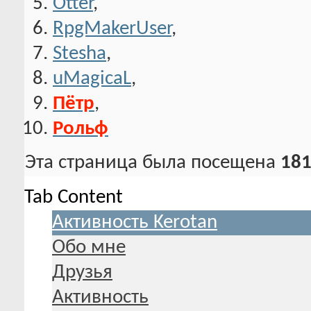
Otter
,
RpgMakerUser
,
Stesha
,
uMagicaL
,
Пётр
,
Рольф
Эта страница была посещена
181
Tab Content
Активность Kerotan
Обо мне
Друзья
Активность