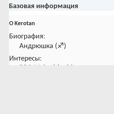
Базовая информация
О Kerotan
Биография:
Андрюшка (♐︎)
Интересы:
RPG Maker(s), video games
Способности в мейкере:
(∩^o^)⊃━☆ﾟ.*･｡ﾟ Pro?
Откуда Вы узнали о Нейтральной
(∩｀-´)⊃ от него (´・×・｀)