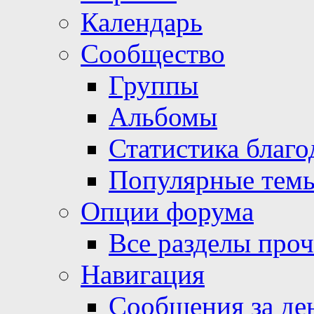
Календарь
Сообщество
Группы
Альбомы
Статистика благо
Популярные тем
Опции форума
Все разделы про
Навигация
Сообщения за де