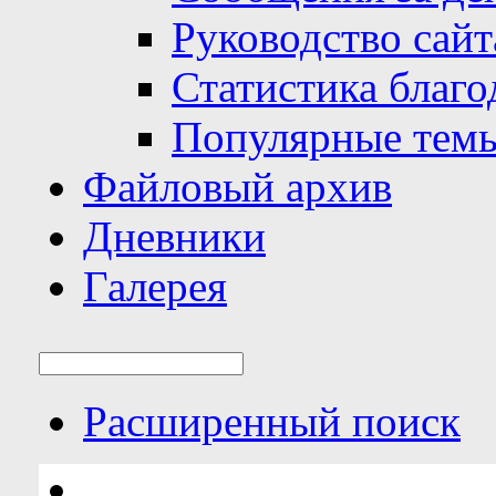
Руководство сайт
Статистика благо
Популярные тем
Файловый архив
Дневники
Галерея
Расширенный поиск