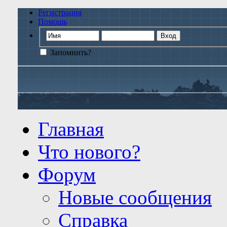
Регистрация
Помощь
Запомнить?
Главная
Что нового?
Форум
Новые сообщения
Справка