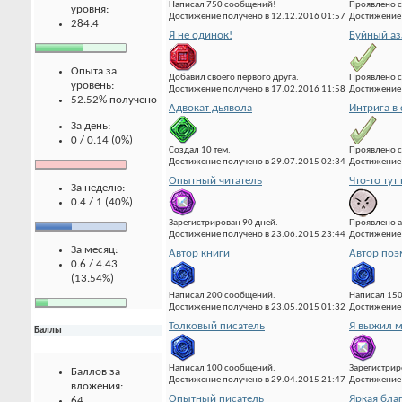
Написал 750 сообщений!
Проявлено с
уровня:
Достижение получено в 12.12.2016 01:57
Достижение 
284.4
Я не одинок!
Буйный аз
Опыта за
Добавил своего первого друга.
Проявлено с
уровень:
Достижение получено в 17.02.2016 11:58
Достижение 
52.52% получено
Адвокат дьявола
Интрига в
За день:
0 / 0.14 (0%)
Создал 10 тем.
Проявлено с
Достижение получено в 29.07.2015 02:34
Достижение 
Опытный читатель
Что-то тут 
За неделю:
0.4 / 1 (40%)
Зарегистрирован 90 дней.
Проявлено а
Достижение получено в 23.06.2015 23:44
Достижение 
За месяц:
Автор книги
Автор по
0.6 / 4.43
(13.54%)
Написал 200 сообщений.
Написал 15
Достижение получено в 23.05.2015 01:32
Достижение 
Толковый писатель
Я выжил м
Баллы
Написал 100 сообщений.
Зарегистрир
Баллов за
Достижение получено в 29.04.2015 21:47
Достижение 
вложения:
Опытный писатель
Яркая бла
64