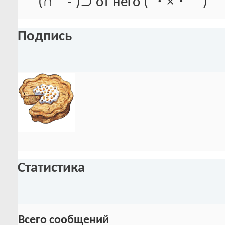
(∩｀-´)⊃ от него (´・×・｀)
Подпись
Статистика
Всего сообщений