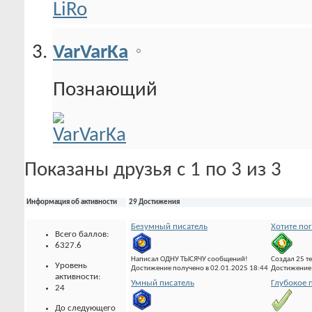
VarVarKa
Познающий
Показаны друзья с 1 по 3 из 3
Информация об активности
29 Достижения
Безумный писатель
Хотите по
Всего баллов:
6327.6
Написал ОДНУ ТЫСЯЧУ сообщений!
Создал 25 т
Уровень
Достижение получено в 02.01.2025 18:44
Достижение 
активности:
Умный писатель
Глубокое 
24
До следующего