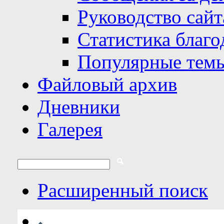
Руководство сайт
Статистика благо
Популярные тем
Файловый архив
Дневники
Галерея
Расширенный поиск