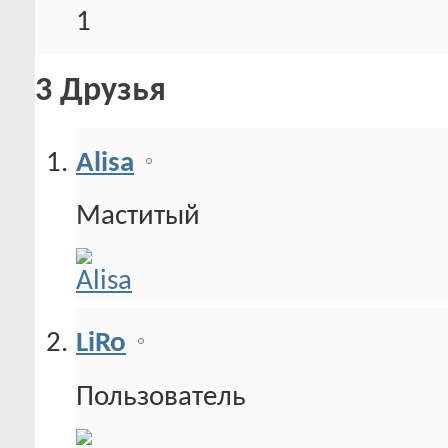
1
3
Друзья
Alisa
Маститый
LiRo
Пользователь