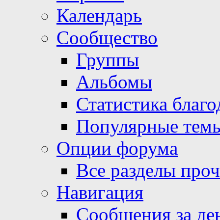
Календарь
Сообщество
Группы
Альбомы
Статистика благо
Популярные тем
Опции форума
Все разделы про
Навигация
Сообщения за де