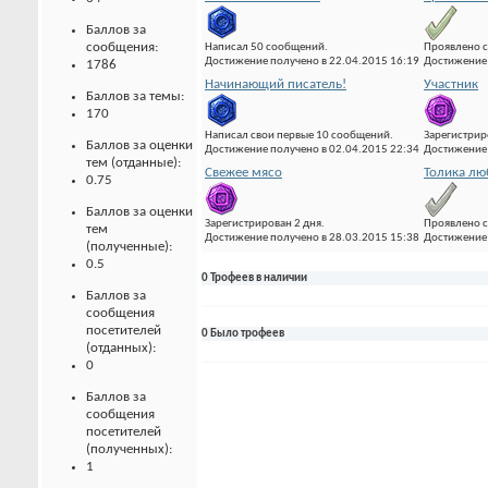
Баллов за
сообщения:
Написал 50 сообщений.
Проявлено с
Достижение получено в 22.04.2015 16:19
Достижение 
1786
Начинающий писатель!
Участник
Баллов за темы:
170
Написал свои первые 10 сообщений.
Зарегистрир
Баллов за оценки
Достижение получено в 02.04.2015 22:34
Достижение 
тем (отданные):
Свежее мясо
Толика лю
0.75
Баллов за оценки
Зарегистрирован 2 дня.
Проявлено с
тем
Достижение получено в 28.03.2015 15:38
Достижение 
(полученные):
0.5
0 Трофеев в наличии
Баллов за
сообщения
посетителей
0 Было трофеев
(отданных):
0
Баллов за
сообщения
посетителей
(полученных):
1