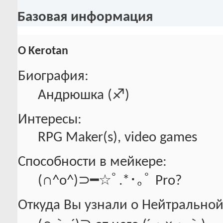
Базовая информация
О Kerotan
Биография:
Андрюшка (♐︎)
Интересы:
RPG Maker(s), video games
Способности в мейкере:
(∩^o^)⊃━☆ﾟ.*･｡ﾟ Pro?
Откуда Вы узнали о Нейтральной