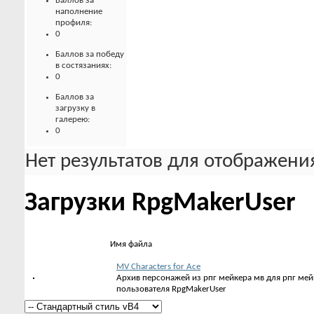
Баллов за
наполнение
профиля:
0
Баллов за победу
в состязаниях:
0
Баллов за
загрузку в
галерею:
0
Нет результатов для отображения
Загрузки RpgMakerUser
Имя файла
MV Characters for Ace
Архив персонажей из рпг мейкера мв для рпг мейк
пользователя RpgMakerUser