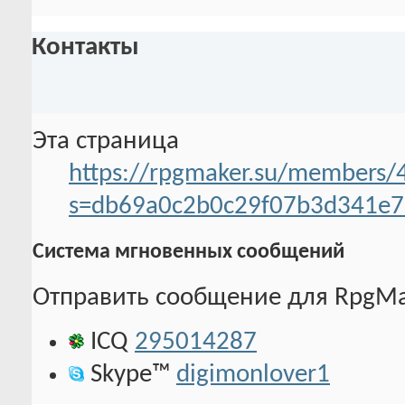
Контакты
Эта страница
https://rpgmaker.su/members/
s=db69a0c2b0c29f07b3d341e
Система мгновенных сообщений
Отправить сообщение для RpgMak
ICQ
295014287
Skype™
digimonlover1