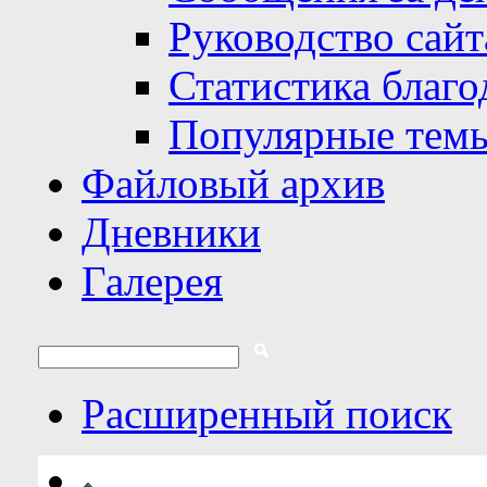
Руководство сайт
Статистика благо
Популярные тем
Файловый архив
Дневники
Галерея
Расширенный поиск