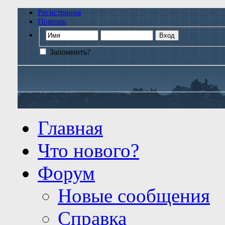
Регистрация
Помощь
Запомнить?
Главная
Что нового?
Форум
Новые сообщения
Справка