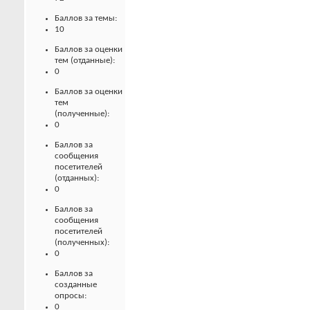
Баллов за темы:
10
Баллов за оценки
тем (отданные):
0
Баллов за оценки
тем
(полученные):
0
Баллов за
сообщения
посетителей
(отданных):
0
Баллов за
сообщения
посетителей
(полученных):
0
Баллов за
созданные
опросы:
0