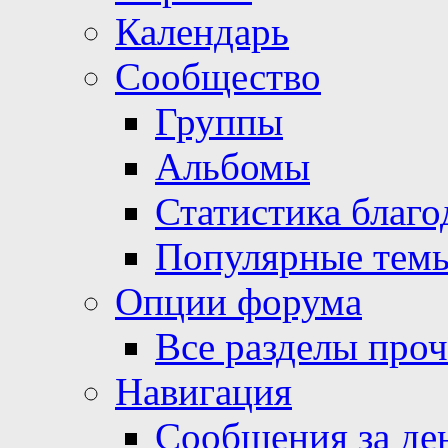
Календарь
Сообщество
Группы
Альбомы
Статистика благо
Популярные тем
Опции форума
Все разделы про
Навигация
Сообщения за де