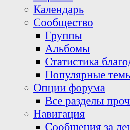
Календарь
Сообщество
Группы
Альбомы
Статистика благо
Популярные тем
Опции форума
Все разделы про
Навигация
Сообщения за де