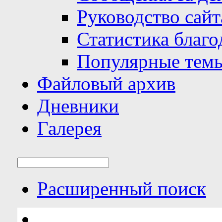
Руководство сайт
Статистика благо
Популярные тем
Файловый архив
Дневники
Галерея
Расширенный поиск