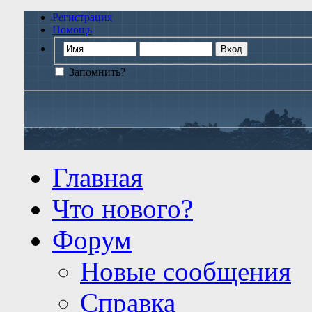
Регистрация
Помощь
Запомнить?
Главная
Что нового?
Форум
Новые сообщения
Справка