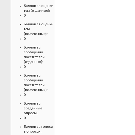
Баллов за оценки
тем (отданные):
0
Баллов за оценки
тем
(полученные):
0
Баллов за
сообщения
посетителей
(отданных):
0
Баллов за
сообщения
посетителей
(полученных):
0
Баллов за
созданные
опросы:
0
Баллов за голоса
в опросах: