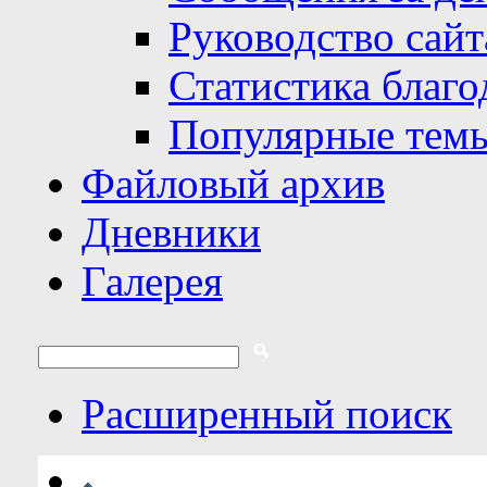
Руководство сайт
Статистика благо
Популярные тем
Файловый архив
Дневники
Галерея
Расширенный поиск