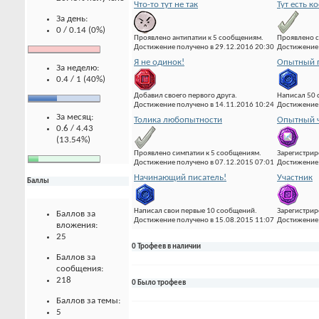
Что-то тут не так
Тут есть к
За день:
0 / 0.14 (0%)
Проявлено антипатии к 5 сообщениям.
Проявлено с
Достижение получено в 29.12.2016 20:30
Достижение 
Я не одинок!
Опытный 
За неделю:
0.4 / 1 (40%)
Добавил своего первого друга.
Написал 50
Достижение получено в 14.11.2016 10:24
Достижение 
За месяц:
Толика любопытности
Опытный ч
0.6 / 4.43
(13.54%)
Проявлено симпатии к 5 сообщениям.
Зарегистрир
Достижение получено в 07.12.2015 07:01
Достижение 
Начинающий писатель!
Участник
Баллы
Написал свои первые 10 сообщений.
Зарегистрир
Баллов за
Достижение получено в 15.08.2015 11:07
Достижение 
вложения:
25
0 Трофеев в наличии
Баллов за
сообщения:
218
0 Было трофеев
Баллов за темы:
5