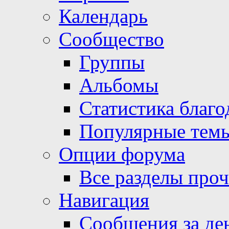
Календарь
Сообщество
Группы
Альбомы
Статистика благо
Популярные тем
Опции форума
Все разделы про
Навигация
Сообщения за де