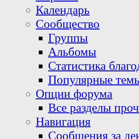
Календарь
Сообщество
Группы
Альбомы
Статистика благо
Популярные тем
Опции форума
Все разделы про
Навигация
Сообщения за де