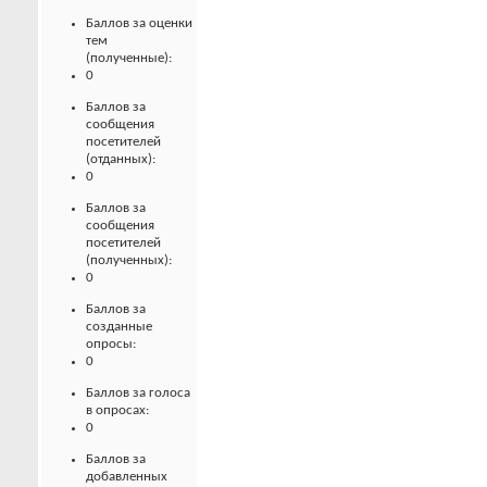
Баллов за оценки
тем
(полученные):
0
Баллов за
сообщения
посетителей
(отданных):
0
Баллов за
сообщения
посетителей
(полученных):
0
Баллов за
созданные
опросы:
0
Баллов за голоса
в опросах:
0
Баллов за
добавленных