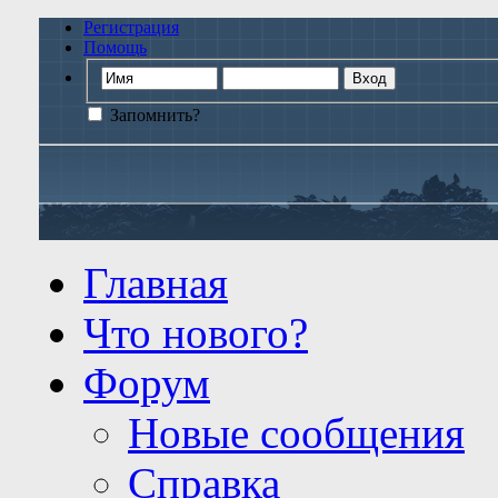
Регистрация
Помощь
Запомнить?
Главная
Что нового?
Форум
Новые сообщения
Справка