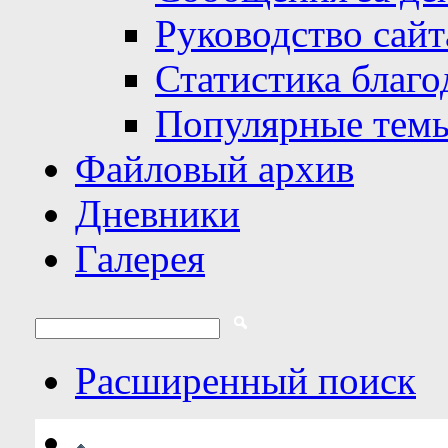
Руководство сайт
Статистика благо
Популярные тем
Файловый архив
Дневники
Галерея
Расширенный поиск