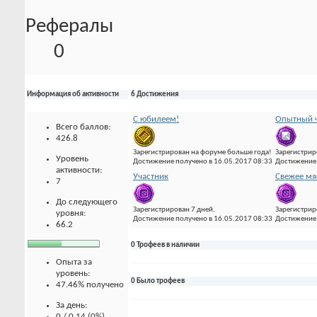
Рефералы
0
Информация об активности
6 Достижения
С юбилеем!
Опытный ч
Всего баллов:
426.8
Зарегистрирован на форуме больше года!
Зарегистрир
Уровень
Достижение получено в 16.05.2017 08:33
Достижение 
активности:
Участник
Свежее мя
7
До следующего
Зарегистрирован 7 дней.
Зарегистрир
уровня:
Достижение получено в 16.05.2017 08:33
Достижение 
66.2
0 Трофеев в наличии
Опыта за
уровень:
0 Было трофеев
47.46% получено
За день:
0 / 0.14 (0%)