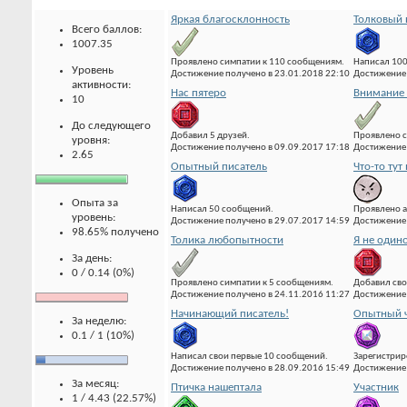
Яркая благосклонность
Толковый 
Всего баллов:
1007.35
Проявлено симпатии к 110 сообщениям.
Написал 10
Уровень
Достижение получено в 23.01.2018 22:10
Достижение 
активности:
Нас пятеро
Внимание 
10
До следующего
Добавил 5 друзей.
Проявлено с
уровня:
Достижение получено в 09.09.2017 17:18
Достижение 
2.65
Опытный писатель
Что-то тут 
Опыта за
Написал 50 сообщений.
Проявлено а
уровень:
Достижение получено в 29.07.2017 14:59
Достижение 
98.65% получено
Толика любопытности
Я не один
За день:
0 / 0.14 (0%)
Проявлено симпатии к 5 сообщениям.
Добавил сво
Достижение получено в 24.11.2016 11:27
Достижение 
Начинающий писатель!
Опытный ч
За неделю:
0.1 / 1 (10%)
Написал свои первые 10 сообщений.
Зарегистрир
Достижение получено в 28.09.2016 15:49
Достижение 
За месяц:
Птичка нашептала
Участник
1 / 4.43 (22.57%)