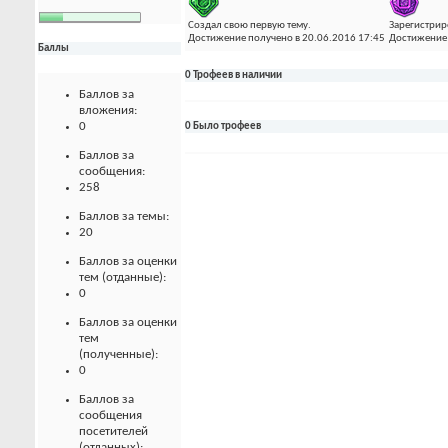
Создал свою первую тему.
Зарегистрир
Достижение получено в 20.06.2016 17:45
Достижение 
Баллы
0 Трофеев в наличии
Баллов за
вложения:
0
0 Было трофеев
Баллов за
сообщения:
258
Баллов за темы:
20
Баллов за оценки
тем (отданные):
0
Баллов за оценки
тем
(полученные):
0
Баллов за
сообщения
посетителей
(отданных):