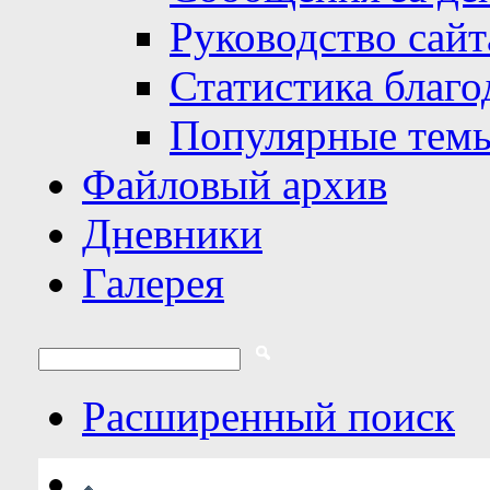
Руководство сайт
Статистика благо
Популярные тем
Файловый архив
Дневники
Галерея
Расширенный поиск