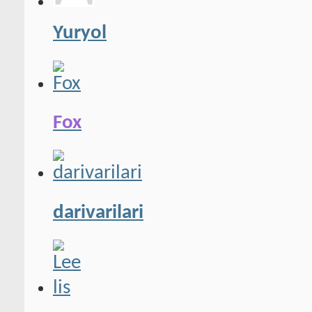
Yuryol
Fox
darivarilari