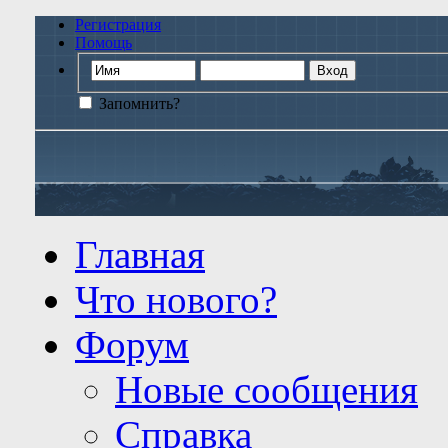
Регистрация
Помощь
Запомнить?
Главная
Что нового?
Форум
Новые сообщения
Справка