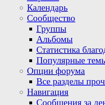
Календарь
Сообщество
Группы
Альбомы
Статистика благо
Популярные тем
Опции форума
Все разделы про
Навигация
Сообщения за де