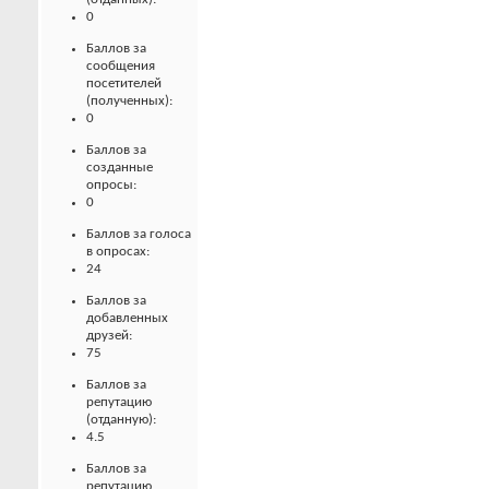
0
Баллов за
сообщения
посетителей
(полученных):
0
Баллов за
созданные
опросы:
0
Баллов за голоса
в опросах:
24
Баллов за
добавленных
друзей:
75
Баллов за
репутацию
(отданную):
4.5
Баллов за
репутацию