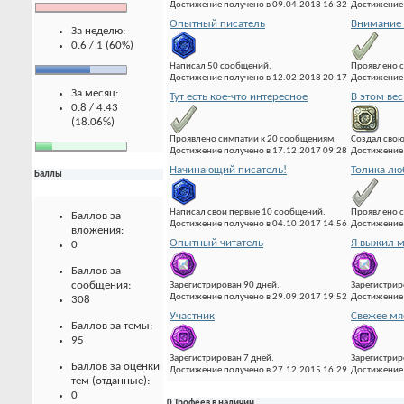
Достижение получено в 09.04.2018 16:32
Достижение 
Опытный писатель
Внимание 
За неделю:
0.6 / 1 (60%)
Написал 50 сообщений.
Проявлено с
Достижение получено в 12.02.2018 20:17
Достижение 
За месяц:
Тут есть кое-что интересное
В этом вес
0.8 / 4.43
(18.06%)
Проявлено симпатии к 20 сообщениям.
Создал свою
Достижение получено в 17.12.2017 09:28
Достижение 
Начинающий писатель!
Толика лю
Баллы
Написал свои первые 10 сообщений.
Проявлено с
Баллов за
Достижение получено в 04.10.2017 14:56
Достижение 
вложения:
Опытный читатель
Я выжил м
0
Баллов за
сообщения:
Зарегистрирован 90 дней.
Зарегистрир
Достижение получено в 29.09.2017 19:52
Достижение 
308
Участник
Свежее мя
Баллов за темы:
95
Зарегистрирован 7 дней.
Зарегистрир
Баллов за оценки
Достижение получено в 27.12.2015 16:29
Достижение 
тем (отданные):
0
0 Трофеев в наличии