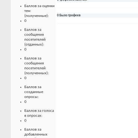
Баллов за оценки
тем
(полученные):
0 Было трофеев
0
Баллов за
сообщения
посетителей
(отданных):
0
Баллов за
сообщения
посетителей
(полученных):
0
Баллов за
созданные
опросы:
0
Баллов за голоса
в опросах:
0
Баллов за
добавленных