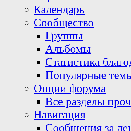
Календарь
Сообщество
Группы
Альбомы
Статистика благо
Популярные тем
Опции форума
Все разделы про
Навигация
Сообщения за де