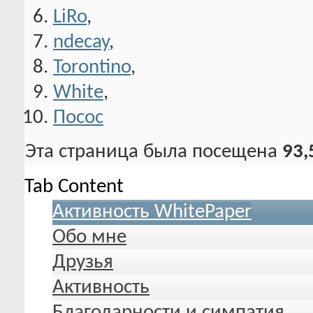
LiRo
,
ndecay
,
Torontino
,
White
,
Посос
Эта страница была посещена
93,
Tab Content
Активность WhitePaper
Обо мне
Друзья
Активность
Благодарности и симпатия