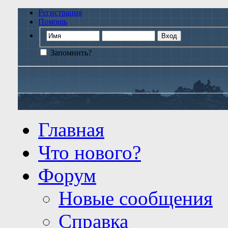
Регистрация
Помощь
Запомнить?
Главная
Что нового?
Форум
Новые сообщения
Справка