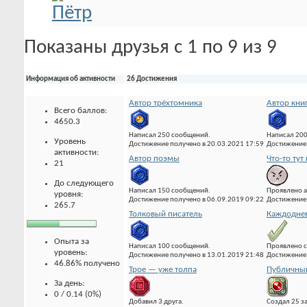
Показаны друзья с 1 по 9 из 9
Информация об активности
26 Достижения
Автор трёхтомника
Автор кни
Всего баллов:
4650.3
Написал 250 сообщений.
Написал 20
Уровень
Достижение получено в 20.03.2021 17:59
Достижение 
активности:
Автор поэмы
Что-то тут 
21
До следующего
Написал 150 сообщений.
Проявлено а
уровня:
Достижение получено в 06.09.2019 09:22
Достижение 
265.7
Толковый писатель
Каждоднев
Опыта за
Написал 100 сообщений.
Проявлено с
уровень:
Достижение получено в 13.01.2019 21:48
Достижение 
46.86% получено
Трое — уже толпа
Публичны
За день:
0 / 0.14 (0%)
Добавил 3 друга.
Создал 25 з