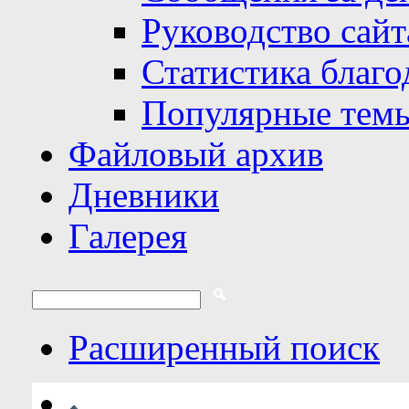
Руководство сайт
Статистика благо
Популярные тем
Файловый архив
Дневники
Галерея
Расширенный поиск