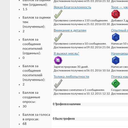
Баллов за оценки
Достижение получено в 05.03.2016 21:32
Достижение 
тем (отданные):
Яркая благосклонность
Трое — уж
1.5
Баллов за оценки
Проявлено симпатии к 110 сообщениям.
Добавил 3 д
тем
Достижение получено в 25.02.2016 03:30
Достижение 
(полученные):
Внимание к деталям
Опытный 
2
Баллов за
Проявлено симпатии к 50 сообщениям.
Написал 50
сообщения
Достижение получено в 09.02.2016 21:06
Достижение 
посетителей
(отданных):
Я выжил месяц!
Начинающи
0
Баллов за
Зарегистрирован 30 дней.
Написал сво
сообщения
Достижение получено в 06.01.2016 10:56
Достижение 
посетителей
Толика любопытности
Птичка на
(полученных):
2
Проявлено симпатии к 5 сообщениям.
Создал свою
Баллов за
Достижение получено в 10.12.2015 12:32
Достижение 
созданные
опросы:
0 Трофеев в наличии
30
Баллов за голоса
в опросах:
0 Было трофеев
68