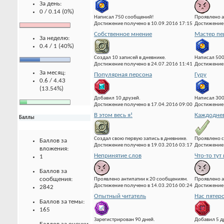
За день:
0 / 0.14 (0%)
Написал 750 сообщений!
Проявлено а
Достижение получено в 10.09.2016 17:15
Достижение 
Собственное мнение
Мастер пе
За неделю:
0.4 / 1 (40%)
Создал 10 записей в дневнике.
Написал 500
Достижение получено в 24.07.2016 11:41
Достижение 
За месяц:
Популярная персона
Гуру
0.6 / 4.43
(13.54%)
Добавил 10 друзей.
Написал 300
Достижение получено в 17.04.2016 09:00
Достижение 
В этом весь я!
Каждоднев
Баллы
Создал свою первую запись в дневнике.
Проявлено с
Баллов за
Достижение получено в 19.03.2016 03:17
Достижение 
вложения:
Непринятие слов
Что-то тут 
1
Баллов за
сообщения:
Проявлено антипатии к 20 сообщениям.
Проявлено а
Достижение получено в 14.03.2016 00:24
Достижение 
2842
Опытный читатель
Нас пятер
Баллов за темы:
165
Зарегистрирован 90 дней.
Добавил 5 д