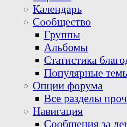
Календарь
Сообщество
Группы
Альбомы
Статистика благо
Популярные тем
Опции форума
Все разделы про
Навигация
Сообщения за де