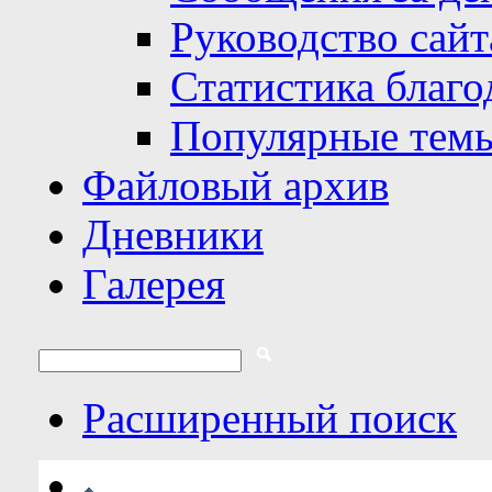
Руководство сайт
Статистика благо
Популярные тем
Файловый архив
Дневники
Галерея
Расширенный поиск