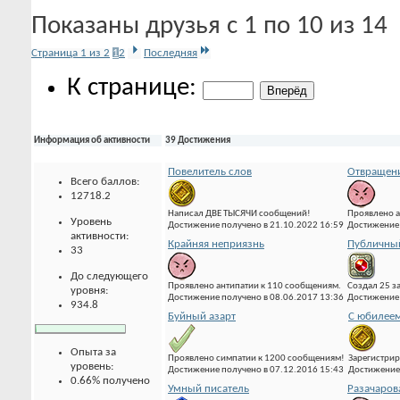
Показаны друзья с 1 по 10 из 14
Страница 1 из 2
1
2
Последняя
К странице:
Информация об активности
39 Достижения
Повелитель слов
Отвращени
Всего баллов:
12718.2
Написал ДВЕ ТЫСЯЧИ сообщений!
Проявлено а
Уровень
Достижение получено в 21.10.2022 16:59
Достижение 
активности:
Крайняя неприязнь
Публичны
33
До следующего
Проявлено антипатии к 110 сообщениям.
Создал 25 з
уровня:
Достижение получено в 08.06.2017 13:36
Достижение 
934.8
Буйный азарт
С юбилее
Опыта за
Проявлено симпатии к 1200 сообщениям!
Зарегистрир
уровень:
Достижение получено в 07.12.2016 15:43
Достижение 
0.66% получено
Умный писатель
Разачаров