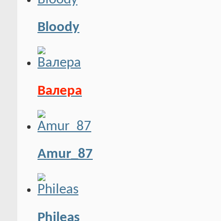
Bloody
Валера
Amur_87
Phileas