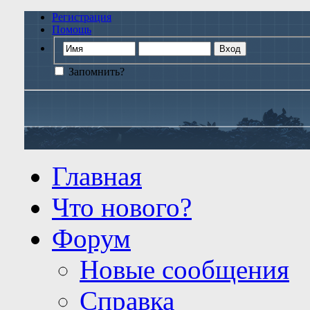
Регистрация
Помощь
Запомнить?
Главная
Что нового?
Форум
Новые сообщения
Справка