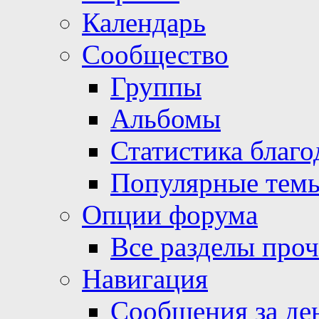
Календарь
Сообщество
Группы
Альбомы
Статистика благо
Популярные тем
Опции форума
Все разделы про
Навигация
Сообщения за де