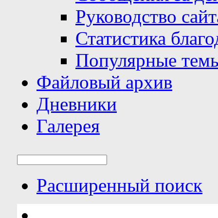
Руководство сайт
Статистика благо
Популярные тем
Файловый архив
Дневники
Галерея
Расширенный поиск