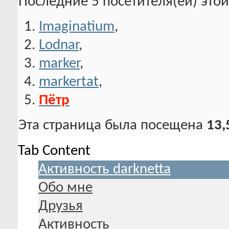
Последние 5 посетителя(ей) это
Imaginatium
,
Lodnar
,
marker
,
markertat
,
Пётр
Эта страница была посещена
13,
Tab Content
Активность darknetta
Обо мне
Друзья
Активность